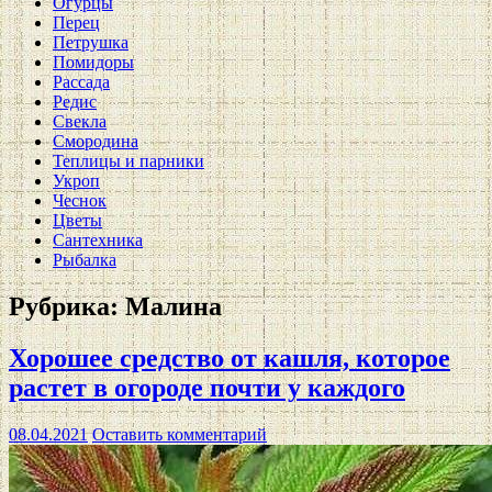
Огурцы
Перец
Петрушка
Помидоры
Рассада
Редис
Свекла
Смородина
Теплицы и парники
Укроп
Чеснок
Цветы
Сантехника
Рыбалка
Рубрика:
Малина
Хорошее средство от кашля, которое
растет в огороде почти у каждого
08.04.2021
Оставить комментарий