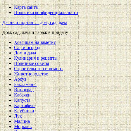
Карта сайта
Политика конфиденциальности
Дачный портал — дом, сад, дача
Дом, сад, дача и гараж в придачу
Хозяйкам на заметку
Сад и огород
Дом и дача
Кулинария и рецепты
Полезные советы
Строительство и ремонт
Животноводство
Арбуз
Баклажаны
Виноград
Кабачки
Капуста
Картофель
Клубника
Лук
Малина
Морковь