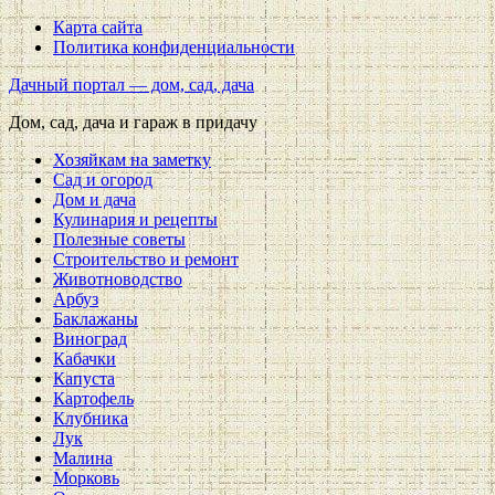
Карта сайта
Политика конфиденциальности
Дачный портал — дом, сад, дача
Дом, сад, дача и гараж в придачу
Хозяйкам на заметку
Сад и огород
Дом и дача
Кулинария и рецепты
Полезные советы
Строительство и ремонт
Животноводство
Арбуз
Баклажаны
Виноград
Кабачки
Капуста
Картофель
Клубника
Лук
Малина
Морковь