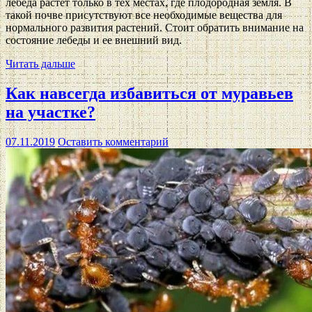
лебеда растет только в тех местах, где плодородная земля. В
такой почве присутствуют все необходимые вещества для
нормального развития растений. Стоит обратить внимание на
состояние лебеды и ее внешний вид.
Читать дальше
Как навсегда избавиться от муравьев
на участке?
07.11.2019
Оставить комментарий