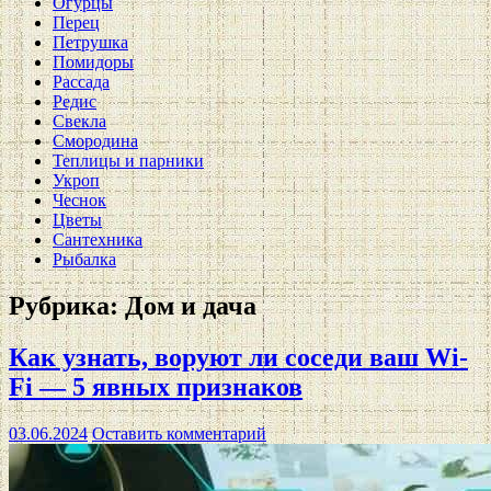
Огурцы
Перец
Петрушка
Помидоры
Рассада
Редис
Свекла
Смородина
Теплицы и парники
Укроп
Чеснок
Цветы
Сантехника
Рыбалка
Рубрика:
Дом и дача
Как узнать, воруют ли соседи ваш Wi-
Fi — 5 явных признаков
03.06.2024
Оставить комментарий