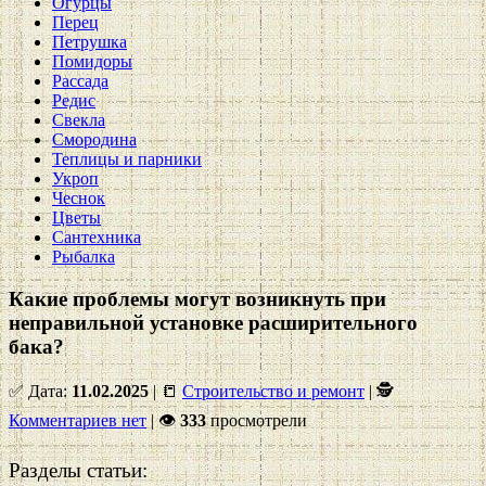
Огурцы
Перец
Петрушка
Помидоры
Рассада
Редис
Свекла
Смородина
Теплицы и парники
Укроп
Чеснок
Цветы
Сантехника
Рыбалка
Какие проблемы могут возникнуть при
неправильной установке расширительного
бака?
✅ Дата:
11.02.2025
| 📒
Строительство и ремонт
| 🕵
Комментариев нет
|
👁
333
просмотрели
Разделы статьи: