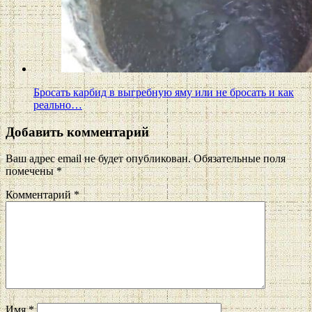
Бросать карбид в выгребную яму или не бросать и как
реально…
Добавить комментарий
Ваш адрес email не будет опубликован.
Обязательные поля
помечены
*
Комментарий
*
Имя
*