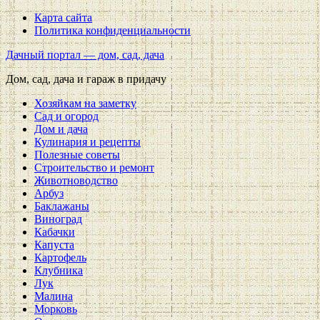
Карта сайта
Политика конфиденциальности
Дачный портал — дом, сад, дача
Дом, сад, дача и гараж в придачу
Хозяйкам на заметку
Сад и огород
Дом и дача
Кулинария и рецепты
Полезные советы
Строительство и ремонт
Животноводство
Арбуз
Баклажаны
Виноград
Кабачки
Капуста
Картофель
Клубника
Лук
Малина
Морковь