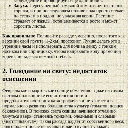
заблуждение и провоцирует еще один полив.
Засуха.
Пересушенный земляной ком отстает от стенок
горшка, и при последующем поливе вода просто стекает
по стенкам в поддон, не увлажняя корни. Растение
страдает от жажды, останавливается в росте и может
сбросить листья.
Как правильно:
Поливайте рассаду умеренно, после того как
верхний слой грунта (1-2 см) просохнет. Лучше делать это в
утренние часы и использовать для полива лейку с тонким
носиком или спринцовку, чтобы направлять воду прямо под
корень, не задевая нежный стебель.
2. Голодание на свету: недостаток
освещения
Февральское и мартовское солнце обманчиво. Даже на самом
светлом подоконнике его интенсивности и
продолжительности дня катастрофически не хватает для
нормального развития большинства культур (томатов, перцев,
баклажанов). В поисках света сеянцы начинают отчаянно
тянуться вверх, становясь тонкими, бледными и слабыми
(«вытягиваются»). Такая рассада падает от собственного веса,
долго болеет после пересадки и дает скудный урожай.