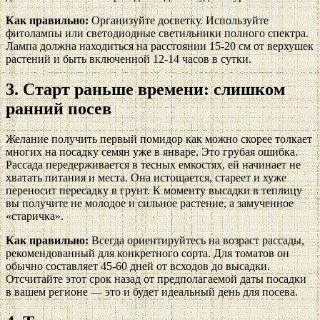
Как правильно:
Организуйте досветку. Используйте
фитолампы или светодиодные светильники полного спектра.
Лампа должна находиться на расстоянии 15-20 см от верхушек
растений и быть включенной 12-14 часов в сутки.
3. Старт раньше времени: слишком
ранний посев
Желание получить первый помидор как можно скорее толкает
многих на посадку семян уже в январе. Это грубая ошибка.
Рассада передерживается в тесных емкостях, ей начинает не
хватать питания и места. Она истощается, стареет и хуже
переносит пересадку в грунт. К моменту высадки в теплицу
вы получите не молодое и сильное растение, а замученное
«старичка».
Как правильно:
Всегда ориентируйтесь на возраст рассады,
рекомендованный для конкретного сорта. Для томатов он
обычно составляет 45-60 дней от всходов до высадки.
Отсчитайте этот срок назад от предполагаемой даты посадки
в вашем регионе — это и будет идеальный день для посева.