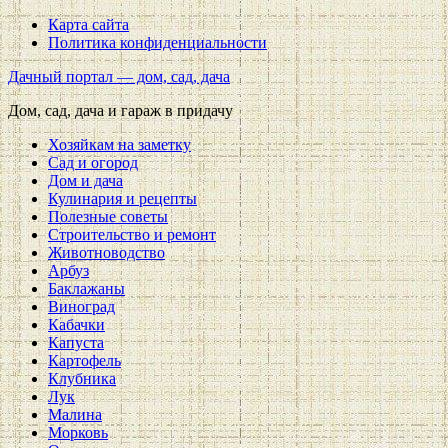
Карта сайта
Политика конфиденциальности
Дачный портал — дом, сад, дача
Дом, сад, дача и гараж в придачу
Хозяйкам на заметку
Сад и огород
Дом и дача
Кулинария и рецепты
Полезные советы
Строительство и ремонт
Животноводство
Арбуз
Баклажаны
Виноград
Кабачки
Капуста
Картофель
Клубника
Лук
Малина
Морковь