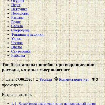
Огурцы
Перец
Петрушка
Помидоры
Рассада
Редис
Свекла
Смородина
Теплицы и парники
Укроп
Чеснок
Цветы
Сантехника
Рыбалка
Топ-5 фатальных ошибок при выращивании
рассады, которые совершают все
✅ Дата:
07.06.2026
| 📒
Рассада
| 🕵
Комментариев нет
|
👁
3
просмотрели
Разделы статьи:
1. Катастрофа в корневой зоне: неправильный полив