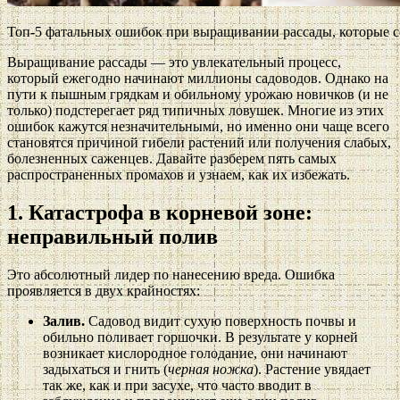
Топ-5 фатальных ошибок при выращивании рассады, которые 
Выращивание рассады — это увлекательный процесс,
который ежегодно начинают миллионы садоводов. Однако на
пути к пышным грядкам и обильному урожаю новичков (и не
только) подстерегает ряд типичных ловушек. Многие из этих
ошибок кажутся незначительными, но именно они чаще всего
становятся причиной гибели растений или получения слабых,
болезненных саженцев. Давайте разберем пять самых
распространенных промахов и узнаем, как их избежать.
1. Катастрофа в корневой зоне:
неправильный полив
Это абсолютный лидер по нанесению вреда. Ошибка
проявляется в двух крайностях:
Залив.
Садовод видит сухую поверхность почвы и
обильно поливает горшочки. В результате у корней
возникает кислородное голодание, они начинают
задыхаться и гнить (
черная ножка
). Растение увядает
так же, как и при засухе, что часто вводит в