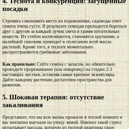
4. Теснота и конкуренция: загущенные
посадки
Стремясь сэкономить место на подоконнике, садоводы сеют
семена очень густо. В результате сеянцам приходится бороться
друг с другом за каждый лучик света и грамм питательных
веществ. Их стебли вытягиваются, становятся хрупкими, а
малейший сквозняк приводит к полеганию всей массы
растений. Кроме того, в тесноте моментально
распространяются грибковые заболевания.
Как правильно:
Сейте семена с запасом, но обязательно
проводите прореживание
(или пикировку)
на стадии 2-3
настоящих листьев, оставляя самые крепкие экземпляры.
Дайте каждому растению достаточно пространства для
развития.
5. Шоковая терапия: отсутствие
закаливания
Представьте, что вы всю жизнь прожили в теплой комнате и
вас внезапно выгнали на улицу зимой. Именно такой стресс
испытывает рассада, которую из уютной квартиры сразу