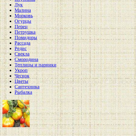
Лук
Малина
Морковь
Огурцы
Перец
Петрушка
Помидоры
Рассада
Редис
Свекла
Смородина
Теплицы и парники
Укроп
Чеснок
Цветы
Сантехника
Рыбалка