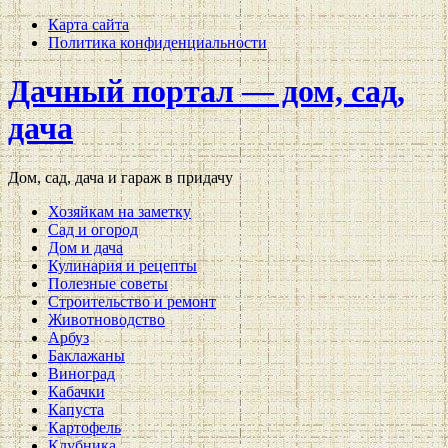
Карта сайта
Политика конфиденциальности
Дачный портал — дом, сад,
дача
Дом, сад, дача и гараж в придачу
Хозяйкам на заметку
Сад и огород
Дом и дача
Кулинария и рецепты
Полезные советы
Строительство и ремонт
Животноводство
Арбуз
Баклажаны
Виноград
Кабачки
Капуста
Картофель
Клубника