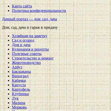
Карта сайта
Политика конфиденциальности
Дачный портал — дом, сад, дача
Дом, сад, дача и гараж в придачу
Хозяйкам на заметку
Сад и огород
Дом и дача
Кулинария и рецепты
Полезные советы
Строительство и ремонт
Животноводство
Арбуз
Баклажаны
Виноград
Кабачки
Капуста
Картофель
Клубника
Лук
Малина
Морковь