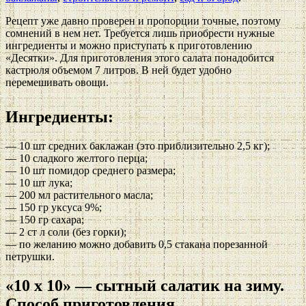
Рецепт уже давно проверен и пропорции точные, поэтому
сомнений в нем нет. Требуется лишь приобрести нужные
ингредиенты и можно приступать к приготовлению
«Десятки». Для приготовления этого салата понадобится
кастрюля объемом 7 литров. В ней будет удобно
перемешивать овощи.
Ингредиенты:
— 10 шт средних баклажан (это приблизительно 2,5 кг);
— 10 сладкого желтого перца;
— 10 шт помидор среднего размера;
— 10 шт лука;
— 200 мл растительного масла;
— 150 гр уксуса 9%;
— 150 гр сахара;
— 2 ст л соли (без горки);
— по желанию можно добавить 0,5 стакана порезанной
петрушки.
«10 х 10» — сытный салатик на зиму.
Способ приготовления