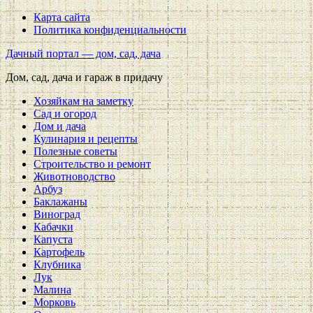
Карта сайта
Политика конфиденциальности
Дачный портал — дом, сад, дача
Дом, сад, дача и гараж в придачу
Хозяйкам на заметку
Сад и огород
Дом и дача
Кулинария и рецепты
Полезные советы
Строительство и ремонт
Животноводство
Арбуз
Баклажаны
Виноград
Кабачки
Капуста
Картофель
Клубника
Лук
Малина
Морковь