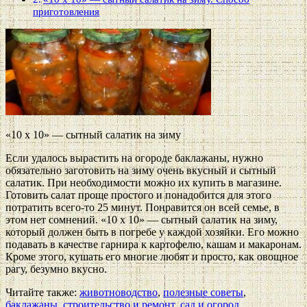
приготовления
«10 х 10» — сытный салатик на зиму
Если удалось вырастить на огороде баклажаны, нужно
обязательно заготовить на зиму очень вкусный и сытный
салатик. При необходимости можно их купить в магазине.
Готовить салат проще простого и понадобится для этого
потратить всего-то 25 минут. Понравится он всей семье, в
этом нет сомнений. «10 х 10» — сытный салатик на зиму,
который должен быть в погребе у каждой хозяйки. Его можно
подавать в качестве гарнира к картофелю, кашам и макаронам.
Кроме этого, кушать его многие любят и просто, как овощное
рагу, безумно вкусно.
Читайте также:
животноводство
,
полезные советы
,
баклажаны
,
строительство и ремонт
,
сад и огород
.