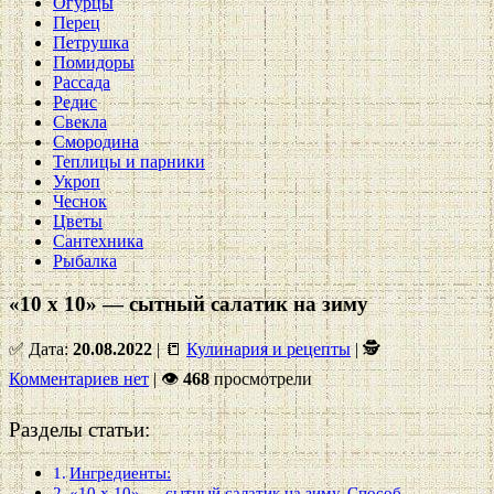
Огурцы
Перец
Петрушка
Помидоры
Рассада
Редис
Свекла
Смородина
Теплицы и парники
Укроп
Чеснок
Цветы
Сантехника
Рыбалка
«10 х 10» — сытный салатик на зиму
✅ Дата:
20.08.2022
| 📒
Кулинария и рецепты
| 🕵
Комментариев нет
|
👁
468
просмотрели
Разделы статьи:
Ингредиенты:
«10 х 10» — сытный салатик на зиму. Способ