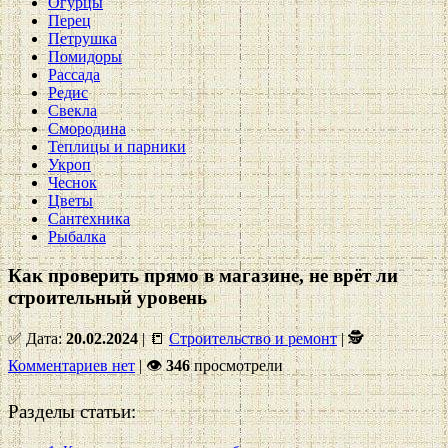
Огурцы
Перец
Петрушка
Помидоры
Рассада
Редис
Свекла
Смородина
Теплицы и парники
Укроп
Чеснок
Цветы
Сантехника
Рыбалка
Как проверить прямо в магазине, не врёт ли
строительный уровень
✅ Дата:
20.02.2024
| 📒
Строительство и ремонт
| 🕵
Комментариев нет
|
👁
346
просмотрели
Разделы статьи: