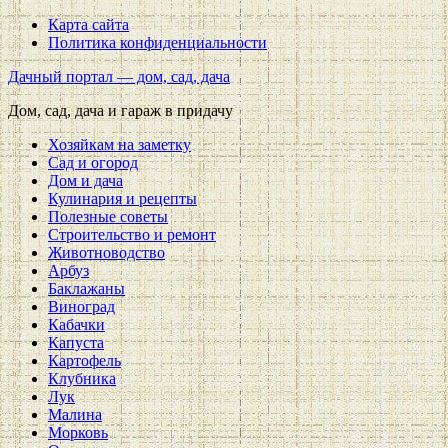
Карта сайта
Политика конфиденциальности
Дачный портал — дом, сад, дача
Дом, сад, дача и гараж в придачу
Хозяйкам на заметку
Сад и огород
Дом и дача
Кулинария и рецепты
Полезные советы
Строительство и ремонт
Животноводство
Арбуз
Баклажаны
Виноград
Кабачки
Капуста
Картофель
Клубника
Лук
Малина
Морковь