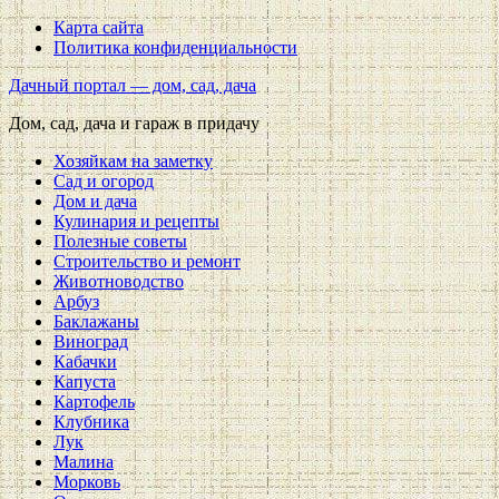
Карта сайта
Политика конфиденциальности
Дачный портал — дом, сад, дача
Дом, сад, дача и гараж в придачу
Хозяйкам на заметку
Сад и огород
Дом и дача
Кулинария и рецепты
Полезные советы
Строительство и ремонт
Животноводство
Арбуз
Баклажаны
Виноград
Кабачки
Капуста
Картофель
Клубника
Лук
Малина
Морковь