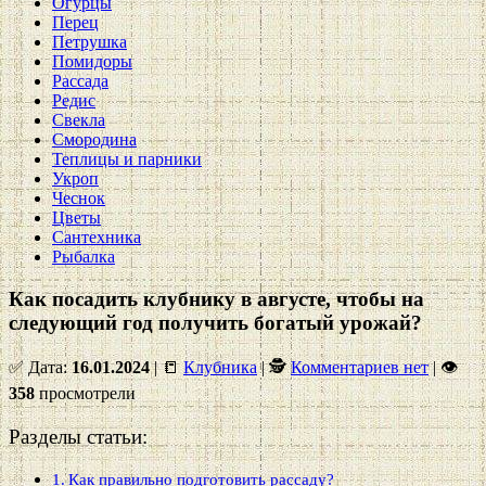
Огурцы
Перец
Петрушка
Помидоры
Рассада
Редис
Свекла
Смородина
Теплицы и парники
Укроп
Чеснок
Цветы
Сантехника
Рыбалка
Как посадить клубнику в августе, чтобы на
следующий год получить богатый урожай?
✅ Дата:
16.01.2024
| 📒
Клубника
| 🕵
Комментариев нет
|
👁
358
просмотрели
Разделы статьи:
Как правильно подготовить рассаду?