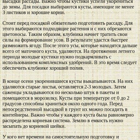
высадки рассады. Важно чтобы кустики успели укорениться
до зимы. Для посадки выбираются кусты, имеющие не менее
3 листиков и хорошие корни.
Стоит перед посадкой обязательно подготовить рассаду. Для
этого выбираются подходящие растения и с них обрезаются
цветоносы. Таким образом, клубника начнет тратить свои
силы на формирование усов. В результате удастся быстрее
размножить ягоду. После этого усы, которые находятся дальше
всего от маточного куста, удаляются. На протяжении летнего
периода молодые кустики нужно подкармливать с
использованием комплексных удобрений. В это время следует
обеспечить клубнике хороший полив.
В конце осени укоренившиеся кусты выкапываются. На них
удаляются старые листья, оставляется 2-3 молодых. Затем
саженцы укладываются по несколько штук в пакеты и
помещаются в морозилку. Кусты при температуре от 0 до 2
градусов способны храниться около одного года. Перед
непосредственной высадкой в грунт их можно посадить в
контейнеры. Важно чтобы у каждого куста была равномерно
распределена корневая система. Землю в емкость нужно
засыпать до корневой шейки.
У кого нет времени на самостоятельную подготовку и