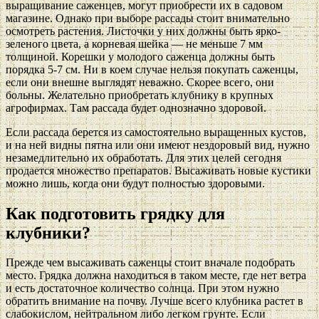
выращивание саженцев, могут приобрести их в садовом
магазине. Однако при выборе рассады стоит внимательно
осмотреть растения. Листочки у них должны быть ярко-
зеленого цвета, а корневая шейка — не меньше 7 мм
толщиной. Корешки у молодого саженца должны быть
порядка 5-7 см. Ни в коем случае нельзя покупать саженцы,
если они внешне выглядят неважно. Скорее всего, они
больны. Желательно приобретать клубнику в крупных
агрофирмах. Там рассада будет однозначно здоровой.
Если рассада берется из самостоятельно выращенных кустов,
и на ней видны пятна или они имеют нездоровый вид, нужно
незамедлительно их обработать. Для этих целей сегодня
продается множество препаратов. Высаживать новые кустики
можно лишь, когда они будут полностью здоровыми.
Как подготовить грядку для
клубники?
Прежде чем высаживать саженцы стоит вначале подобрать
место. Грядка должна находиться в таком месте, где нет ветра
и есть достаточное количество солнца. При этом нужно
обратить внимание на почву. Лучше всего клубника растет в
слабокислом, нейтральном либо легком грунте. Если