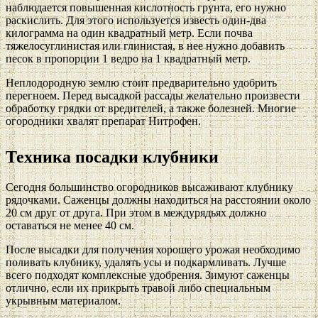
наблюдается повышенная кислотность грунта, его нужно
раскислить. Для этого используется известь один-два
килограмма на один квадратный метр. Если почва
тяжелосуглинистая или глинистая, в нее нужно добавить
песок в пропорции 1 ведро на 1 квадратный метр.
Неплодородную землю стоит предварительно удобрить
перегноем. Перед высадкой рассады желательно произвести
обработку грядки от вредителей, а также болезней. Многие
огородники хвалят препарат Нитрофен.
Техника посадки клубники
Сегодня большинство огородников высаживают клубнику
рядочками. Саженцы должны находиться на расстоянии около
20 см друг от друга. При этом в междурядьях должно
оставаться не менее 40 см.
После высадки для получения хорошего урожая необходимо
поливать клубнику, удалять усы и подкармливать. Лучше
всего подходят комплексные удобрения. Зимуют саженцы
отлично, если их прикрыть травой либо специальным
укрывным материалом.