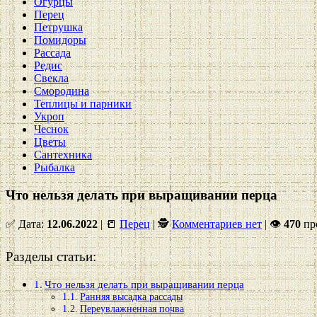
Огурцы
Перец
Петрушка
Помидоры
Рассада
Редис
Свекла
Смородина
Теплицы и парники
Укроп
Чеснок
Цветы
Сантехника
Рыбалка
Что нельзя делать при выращивании перца
✅ Дата:
12.06.2022
| 📒
Перец
| 🕵
Комментариев нет
|
👁
470
пр
Разделы статьи:
Что нельзя делать при выращивании перца
Ранняя высадка рассады
Переувлажненная почва