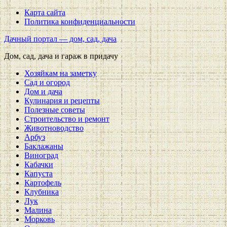
Карта сайта
Политика конфиденциальности
Дачный портал — дом, сад, дача
Дом, сад, дача и гараж в придачу
Хозяйкам на заметку
Сад и огород
Дом и дача
Кулинария и рецепты
Полезные советы
Строительство и ремонт
Животноводство
Арбуз
Баклажаны
Виноград
Кабачки
Капуста
Картофель
Клубника
Лук
Малина
Морковь