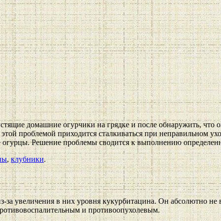
стящие домашние огурчики на грядке и после обнаружить, что о
 этой проблемой приходится сталкиваться при неправильном ухо
ие огурцы. Решение проблемы сводится к выполнению определе
ны
,
клубники
.
з-за увеличения в них уровня кукурбитацина. Он абсолютно не вр
противовоспалительным и противоопухолевым.