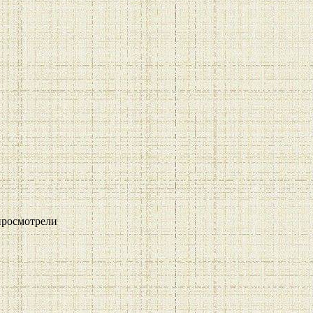
росмотрели
и