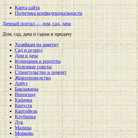
Карта сайта
Политика конфиденциальности
Дачный портал — дом, сад, дача
Дом, сад, дача и гараж в придачу
Хозяйкам на заметку
Сад и огород
Дом и дача
Кулинария и рецепты
Полезные советы
Строительство и ремонт
Животноводство
Арбуз
Баклажаны
Виноград
Кабачки
Капуста
Картофель
Клубника
Лук
Малина
Морковь