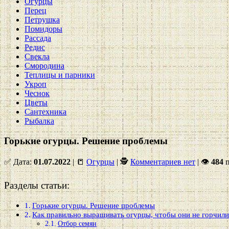
Огурцы
Перец
Петрушка
Помидоры
Рассада
Редис
Свекла
Смородина
Теплицы и парники
Укроп
Чеснок
Цветы
Сантехника
Рыбалка
Горькие огурцы. Решение проблемы
✅ Дата:
01.07.2022
| 📒
Огурцы
| 🕵
Комментариев нет
|
👁
484
п
Разделы статьи:
Горькие огурцы. Решение проблемы
Как правильно выращивать огурцы, чтобы они не горчил
Отбор семян