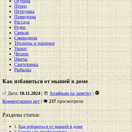
Огурцы
Перец
Петрушка
Помидоры
Рассада
Редис
Свекла
Смородина
Теплицы и парники
Укроп
Чеснок
Цветы
Сантехника
Рыбалка
Как избавиться от мышей в доме
✅ Дата:
18.11.2024
| 📒
Хозяйкам на заметку
| 🕵
Комментариев нет
|
👁
237
просмотрели
Разделы статьи:
Как избавиться от мышей в доме
Советы по профилактике