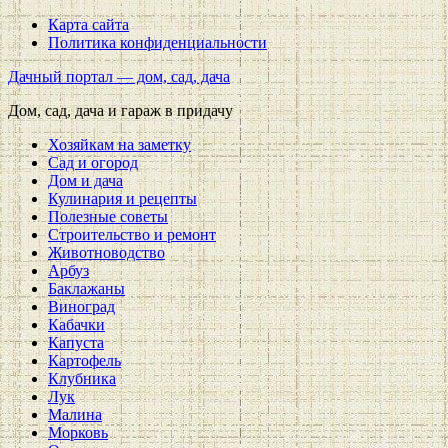
Карта сайта
Политика конфиденциальности
Дачный портал — дом, сад, дача
Дом, сад, дача и гараж в придачу
Хозяйкам на заметку
Сад и огород
Дом и дача
Кулинария и рецепты
Полезные советы
Строительство и ремонт
Животноводство
Арбуз
Баклажаны
Виноград
Кабачки
Капуста
Картофель
Клубника
Лук
Малина
Морковь