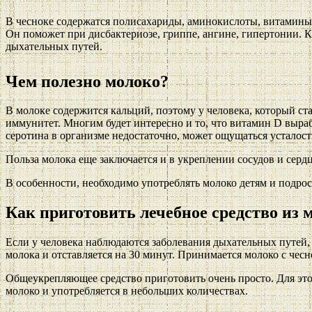
В чесноке содержатся полисахариды, аминокислоты, витамины,
Он поможет при дисбактериозе, гриппе, ангине, гипертонии. Кр
дыхательных путей.
Чем полезно молоко?
В молоке содержится кальций, поэтому у человека, который ста
иммунитет. Многим будет интересно и то, что витамин D выраб
серотина в организме недостаточно, может ощущаться усталост
Польза молока еще заключается и в укреплении сосудов и серд
В особенности, необходимо употреблять молоко детям и подрос
Как приготовить лечебное средство из 
Если у человека наблюдаются заболевания дыхательных путей, е
молока и отставляется на 30 минут. Принимается молоко с че
Общеукрепляющее средство приготовить очень просто. Для этог
молоко и употребляется в небольших количествах.