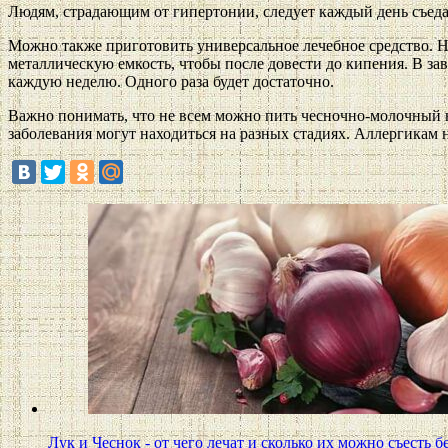
Людям, страдающим от гипертонии, следует каждый день съедат
Можно также приготовить универсальное лечебное средство. Не
металлическую емкость, чтобы после довести до кипения. В зав
каждую неделю. Одного раза будет достаточно.
Важно понимать, что не всем можно пить чесночно-молочный н
заболевания могут находиться на разных стадиях. Аллергикам 
Лук и Чеснок - от чего лечат и сколько их можно съесть 