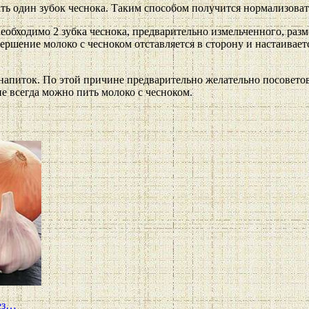
ь один зубок чеснока. Таким способом получится нормализовать 
обходимо 2 зубка чеснока, предварительно измельченного, разм
ершение молоко с чесноком отставляется в сторону и настаивает
апиток. По этой причине предварительно желательно посоветова
не всегда можно пить молоко с чесноком.
без…