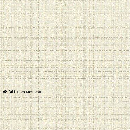
|
👁
361
просмотрели