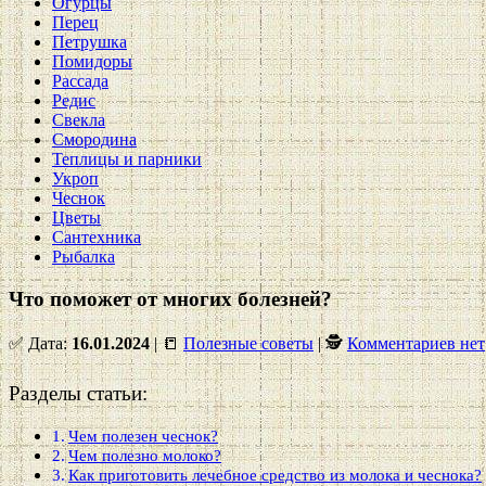
Огурцы
Перец
Петрушка
Помидоры
Рассада
Редис
Свекла
Смородина
Теплицы и парники
Укроп
Чеснок
Цветы
Сантехника
Рыбалка
Что поможет от многих болезней?
✅ Дата:
16.01.2024
| 📒
Полезные советы
| 🕵
Комментариев нет
Разделы статьи:
Чем полезен чеснок?
Чем полезно молоко?
Как приготовить лечебное средство из молока и чеснока?