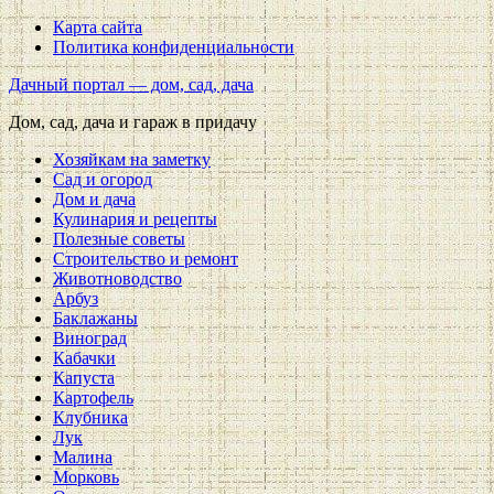
Карта сайта
Политика конфиденциальности
Дачный портал — дом, сад, дача
Дом, сад, дача и гараж в придачу
Хозяйкам на заметку
Сад и огород
Дом и дача
Кулинария и рецепты
Полезные советы
Строительство и ремонт
Животноводство
Арбуз
Баклажаны
Виноград
Кабачки
Капуста
Картофель
Клубника
Лук
Малина
Морковь