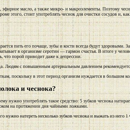
 эфирное масло, а также микро- и макроэлементы. Поэтому чесн
оме этого, стоит употреблять чеснок для очистки сосудов и, ка
рается пить его почаще, зубы и кости всегда будут здоровыми. 
атывает в организме серотин — гармон счастья. В итоге у челов
ь, что порой приводит даже к депрессии.
ца. Людям с повышенным артериальным давлением рекомендуется 
ткам, поскольку в этот период организм нуждается в большом ко
молока и чеснока?
му нужно употреблять такое средство: 5 зубков чеснока натирае
сноком на протяжении дня чайными ложками.
о нужно натереть несколько зубков чеснока и выжать из него 1 