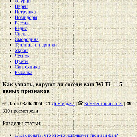
Огурцы
Перец
Петрушка
Помидоры
Рассада
Редис
Свекла
Смородина
Теплицы и парники
Укроп
Чеснок
Цветы
Сантехника
Рыбалка
Как узнать, воруют ли соседи ваш Wi-Fi — 5
явных признаков
✅ Дата:
03.06.2024
| 📒
Дом и дача
| 🕵
Комментариев нет
|
👁
310
просмотрели
Разделы статьи:
Как понять, что кто-то использует твой вай фай?