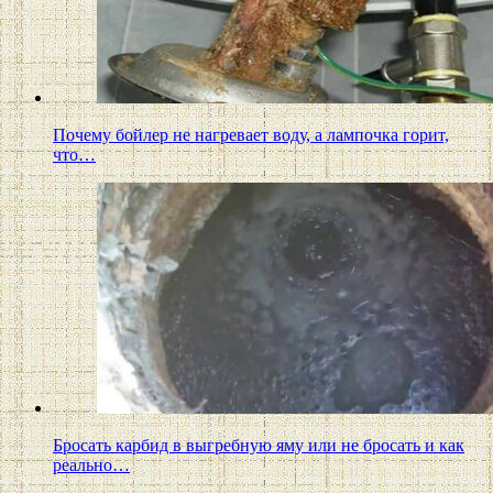
Почему бойлер не нагревает воду, а лампочка горит,
что…
Бросать карбид в выгребную яму или не бросать и как
реально…