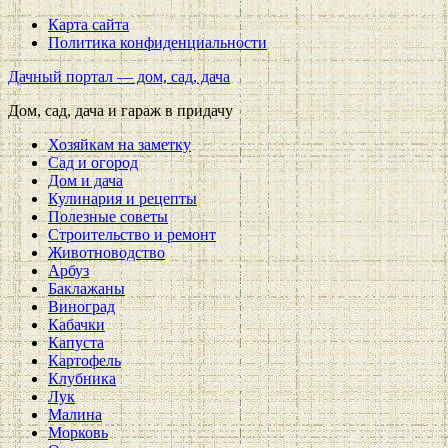
Карта сайта
Политика конфиденциальности
Дачный портал — дом, сад, дача
Дом, сад, дача и гараж в придачу
Хозяйкам на заметку
Сад и огород
Дом и дача
Кулинария и рецепты
Полезные советы
Строительство и ремонт
Животноводство
Арбуз
Баклажаны
Виноград
Кабачки
Капуста
Картофель
Клубника
Лук
Малина
Морковь