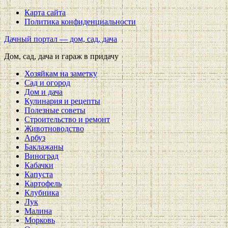
Карта сайта
Политика конфиденциальности
Дачный портал — дом, сад, дача
Дом, сад, дача и гараж в придачу
Хозяйкам на заметку
Сад и огород
Дом и дача
Кулинария и рецепты
Полезные советы
Строительство и ремонт
Животноводство
Арбуз
Баклажаны
Виноград
Кабачки
Капуста
Картофель
Клубника
Лук
Малина
Морковь