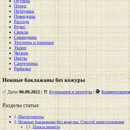
Огурцы
Перец
Петрушка
Помидоры
Рассада
Редис
Свекла
Смородина
Теплицы и парники
Укроп
Чеснок
Цветы
Сантехника
Рыбалка
Нежные баклажаны без кожуры
✅ Дата:
06.09.2022
| 📒
Кулинария и рецепты
| 🕵
Комментариев
Разделы статьи:
Ингредиенты
Нежные баклажаны без кожуры. Способ приготовления
Плюсы рецепта