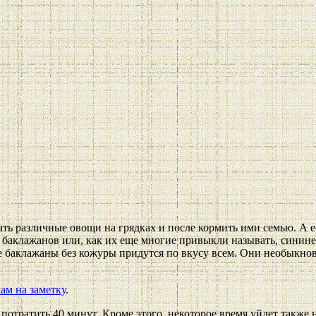
ть различные овощи на грядках и после кормить ими семью. А 
е баклажанов или, как их еще многие привыкли называть, синин
 баклажаны без кожуры придутся по вкусу всем. Они необыкнов
ам на заметку
.
отратить 40 минут. Кроме этого, некоторое время уйдет также н