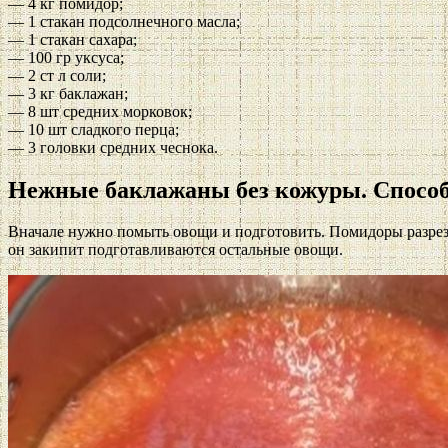
— 4 кг помидор;
— 1 стакан подсолнечного масла;
— 1 стакан сахара;
— 100 гр уксуса;
— 2 ст л соли;
— 3 кг баклажан;
— 8 шт средних морковок;
— 10 шт сладкого перца;
— 3 головки средних чеснока.
Нежные баклажаны без кожуры. Способ
Вначале нужно помыть овощи и подготовить. Помидоры разреза
он закипит подготавливаются остальные овощи.