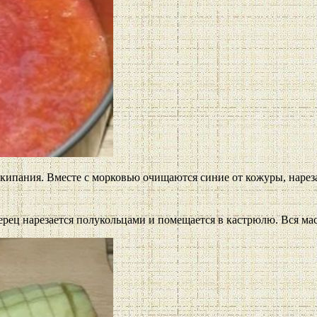
 закипания. Вместе с морковью очищаются синие от кожуры, наре
рец нарезается полукольцами и помещается в кастрюлю. Вся мас