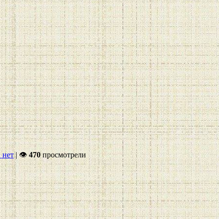
 нет
|
👁
470
просмотрели