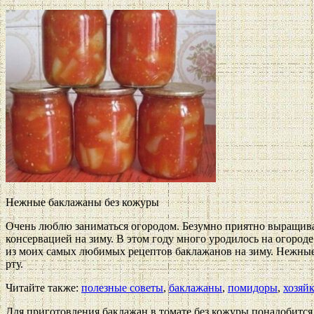
Нежные баклажаны без кожуры
Очень люблю заниматься огородом. Безумно приятно выращива
консервацией на зиму. В этом году много уродилось на огород
из моих самых любимых рецептов баклажанов на зиму. Нежные
рту.
Читайте также:
полезные советы
,
баклажаны
,
помидоры
,
хозяйк
Для приготовления баклажан в томате без кожуры понадобится п