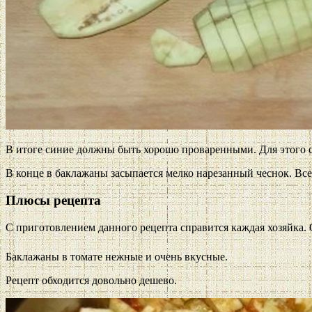
В итоге синие должны быть хорошо проваренными. Для этого 
В конце в баклажаны засыпается мелко нарезанный чеснок. Все
Плюсы рецепта
С приготовлением данного рецепта справится каждая хозяйка. 
Баклажаны в томате нежные и очень вкусные.
Рецепт обходится довольно дешево.