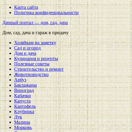
Карта сайта
Политика конфиденциальности
Дачный портал — дом, сад, дача
Дом, сад, дача и гараж в придачу
Хозяйкам на заметку
Сад и огород
Дом и дача
Кулинария и рецепты
Полезные советы
Строительство и ремонт
Животноводство
Арбуз
Баклажаны
Виноград
Кабачки
Капуста
Картофель
Клубника
Лук
Малина
Морковь