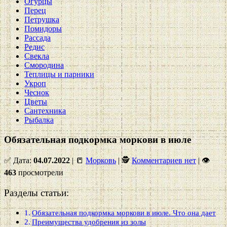
Огурцы
Перец
Петрушка
Помидоры
Рассада
Редис
Свекла
Смородина
Теплицы и парники
Укроп
Чеснок
Цветы
Сантехника
Рыбалка
Обязательная подкормка моркови в июле
✅ Дата:
04.07.2022
| 📒
Морковь
| 🕵
Комментариев нет
|
👁
463
просмотрели
Разделы статьи:
Обязательная подкормка моркови в июле. Что она дает
Преимущества удобрения из золы