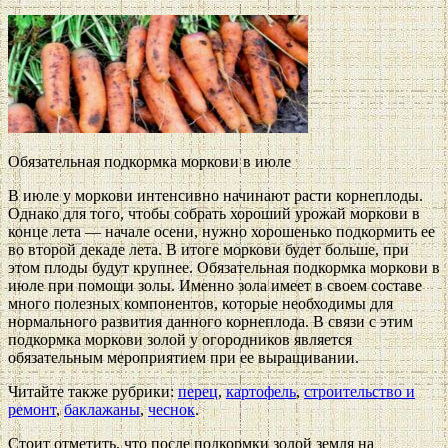
Обязательная подкормка моркови в июле
В июле у моркови интенсивно начинают расти корнеплоды.
Однако для того, чтобы собрать хороший урожай моркови в
конце лета — начале осени, нужно хорошенько подкормить ее
во второй декаде лета. В итоге моркови будет больше, при
этом плоды будут крупнее. Обязательная подкормка моркови в
июле при помощи золы. Именно зола имеет в своем составе
много полезных компонентов, которые необходимы для
нормального развития данного корнеплода. В связи с этим
подкормка моркови золой у огородников является
обязательным мероприятием при ее выращивании.
Читайте также рубрики:
перец
,
картофель
,
строительство и
ремонт
,
баклажаны
,
чеснок
.
Стоит отметить, что после подкормки золой земля на