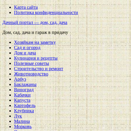
Карта сайта
Политика конфиденциальности
Дачный портал — дом, сад, дача
Дом, сад, дача и гараж в придачу
Хозяйкам на заметку
Сад и огород
Дом и дача
Кулинария и рецепты
Полезные советы
Строительство и ремонт
Животноводство
Арбуз
Баклажаны
Виноград
Кабачки
Капуста
Картофель
Клубника
Лук
Малина
Морковь