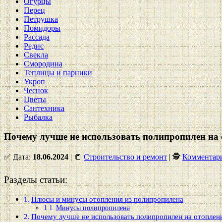
Огурцы
Перец
Петрушка
Помидоры
Рассада
Редис
Свекла
Смородина
Теплицы и парники
Укроп
Чеснок
Цветы
Сантехника
Рыбалка
Почему лучше не использовать полипропилен на 
✅ Дата:
18.06.2024
| 📒
Строительство и ремонт
| 🕵
Комментари
Разделы статьи:
Плюсы и минусы отопления из полипропилена
Минусы полипропилена
Почему лучше не использовать полипропилен на отоплен