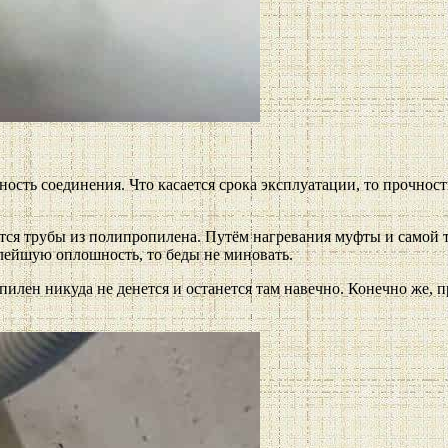
ость соединения. Что касается срока эксплуатации, то прочнос
ются трубы из полипропилена. Путём нагревания муфты и самой 
алейшую оплошность, то беды не миновать.
лен никуда не денется и останется там навечно. Конечно же, пр