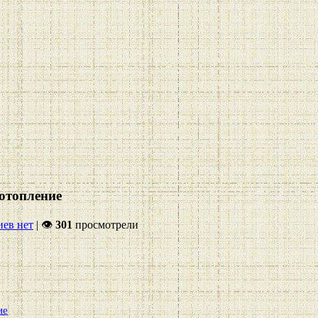
отопление
ев нет
|
👁
301
просмотрели
ие