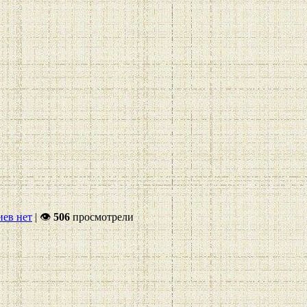
ев нет
|
👁
506
просмотрели