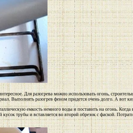
ое интересное. Для разогрева можно использовать огонь, строит
ал. Выполнять разогрев феном придется очень долго. А вот кипя
ллическую емкость немного воды и поставить на огонь. Когда вод
 кусок трубы и вставляется во второй обрезок с фаской. Потрат