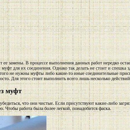
т ее замены. В процессе выполнения данных работ нередко остае
и муфт для их соединения. Однако так делать не стоит и спешка з
я этого не нужны муфты либо какие-то иные соединительные прис
осто. Для этого стоит выполнить всего лишь несколько действи
ез муфт
едиться, что они чистые. Если присутствуют какие-либо загрязн
ую. Чтобы работа была более легкой, понадобится фаска.