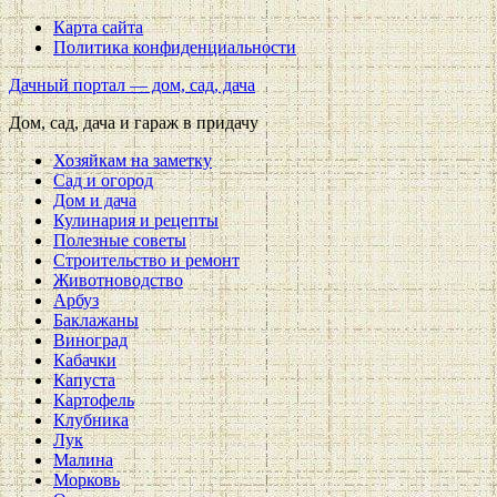
Карта сайта
Политика конфиденциальности
Дачный портал — дом, сад, дача
Дом, сад, дача и гараж в придачу
Хозяйкам на заметку
Сад и огород
Дом и дача
Кулинария и рецепты
Полезные советы
Строительство и ремонт
Животноводство
Арбуз
Баклажаны
Виноград
Кабачки
Капуста
Картофель
Клубника
Лук
Малина
Морковь