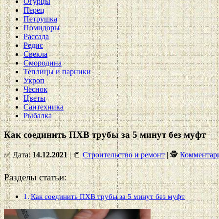
Огурцы
Перец
Петрушка
Помидоры
Рассада
Редис
Свекла
Смородина
Теплицы и парники
Укроп
Чеснок
Цветы
Сантехника
Рыбалка
Как соединить ПХВ трубы за 5 минут без муфт
✅ Дата:
14.12.2021
| 📒
Строительство и ремонт
| 🕵
Комментари
Разделы статьи:
Как соединить ПХВ трубы за 5 минут без муфт