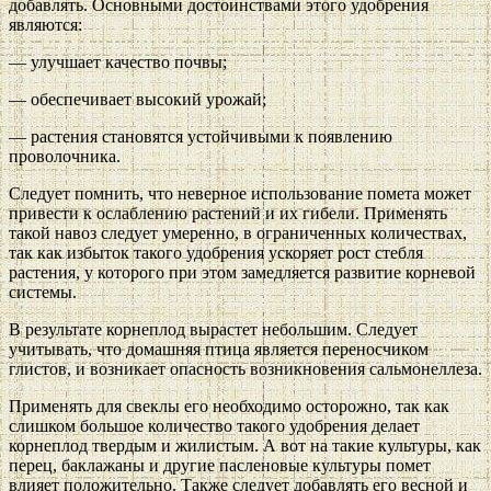
добавлять. Основными достоинствами этого удобрения
являются:
— улучшает качество почвы;
— обеспечивает высокий урожай;
— растения становятся устойчивыми к появлению
проволочника.
Следует помнить, что неверное использование помета может
привести к ослаблению растений и их гибели. Применять
такой навоз следует умеренно, в ограниченных количествах,
так как избыток такого удобрения ускоряет рост стебля
растения, у которого при этом замедляется развитие корневой
системы.
В результате корнеплод вырастет небольшим. Следует
учитывать, что домашняя птица является переносчиком
глистов, и возникает опасность возникновения сальмонеллеза.
Применять для свеклы его необходимо осторожно, так как
слишком большое количество такого удобрения делает
корнеплод твердым и жилистым. А вот на такие культуры, как
перец, баклажаны и другие пасленовые культуры помет
влияет положительно. Также следует добавлять его весной и