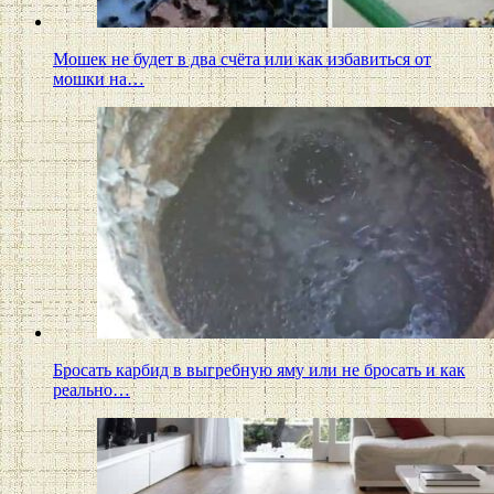
Мошек не будет в два счёта или как избавиться от
мошки на…
Бросать карбид в выгребную яму или не бросать и как
реально…