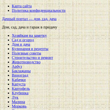
Карта сайта
Политика конфиденциальности
Дачный портал — дом, сад, дача
Дом, сад, дача и гараж в придачу
Хозяйкам на заметку
Сад и огород
Дом и дача
Кулинария и рецепты
Полезные советы
Строительство и ремонт
Животноводство
Арбуз
Баклажаны
Виноград
Кабачки
Капуста
Картофель
Клубника
Лук
Малина
Морковь