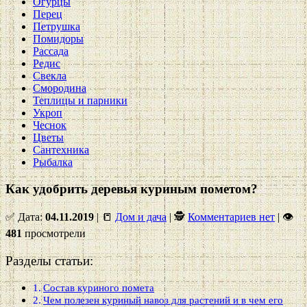
Огурцы
Перец
Петрушка
Помидоры
Рассада
Редис
Свекла
Смородина
Теплицы и парники
Укроп
Чеснок
Цветы
Сантехника
Рыбалка
Как удобрить деревья куриным пометом?
✅ Дата:
04.11.2019
| 📒
Дом и дача
| 🕵
Комментариев нет
|
👁
481
просмотрели
Разделы статьи:
Состав куриного помета
Чем полезен куриный навоз для растений и в чем его