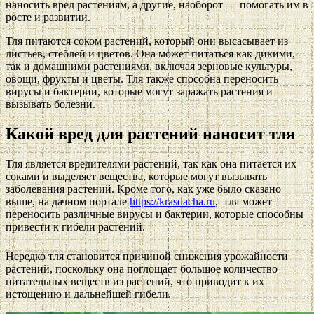
наносить вред растениям, а другие, наоборот — помогать им в
росте и развитии.
Тля питаются соком растений, который они высасывает из
листьев, стеблей и цветов. Она может питаться как дикими,
так и домашними растениями, включая зерновые культуры,
овощи, фрукты и цветы. Тля также способна переносить
вирусы и бактерии, которые могут заражать растения и
вызывать болезни.
Какой вред для растений наносит тля
Тля является вредителями растений, так как она питается их
соками и выделяет вещества, которые могут вызывать
заболевания растений. Кроме того, как уже было сказано
выше, на дачном портале
https://krasdacha.ru
, тля может
переносить различные вирусы и бактерии, которые способны
привести к гибели растений.
Нередко тля становится причиной снижения урожайности
растений, поскольку она поглощает большое количество
питательных веществ из растений, что приводит к их
истощению и дальнейшей гибели.