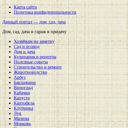
Карта сайта
Политика конфиденциальности
Дачный портал — дом, сад, дача
Дом, сад, дача и гараж в придачу
Хозяйкам на заметку
Сад и огород
Дом и дача
Кулинария и рецепты
Полезные советы
Строительство и ремонт
Животноводство
Арбуз
Баклажаны
Виноград
Кабачки
Капуста
Картофель
Клубника
Лук
Малина
Морковь