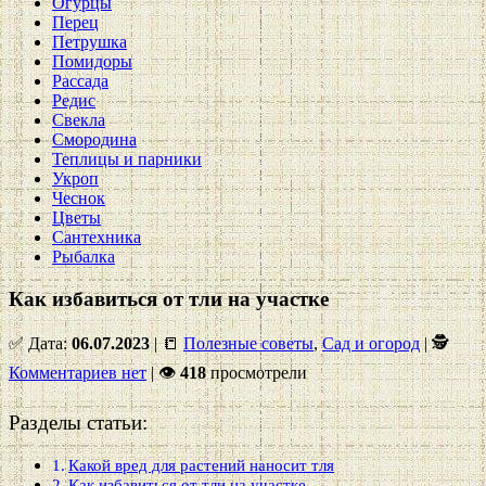
Огурцы
Перец
Петрушка
Помидоры
Рассада
Редис
Свекла
Смородина
Теплицы и парники
Укроп
Чеснок
Цветы
Сантехника
Рыбалка
Как избавиться от тли на участке
✅ Дата:
06.07.2023
| 📒
Полезные советы
,
Сад и огород
| 🕵
Комментариев нет
|
👁
418
просмотрели
Разделы статьи:
Какой вред для растений наносит тля
Как избавиться от тли на участке