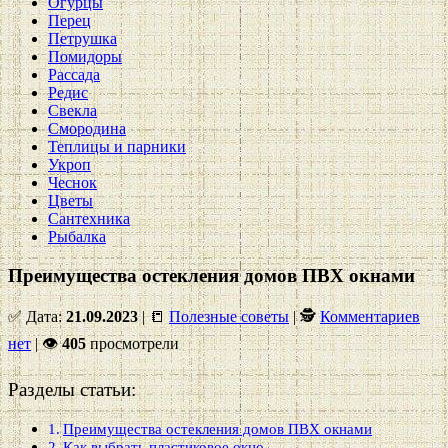
Огурцы
Перец
Петрушка
Помидоры
Рассада
Редис
Свекла
Смородина
Теплицы и парники
Укроп
Чеснок
Цветы
Сантехника
Рыбалка
Преимущества остекления домов ПВХ окнами
✅ Дата:
21.09.2023
| 📒
Полезные советы
| 🕵
Комментариев
нет
|
👁
405
просмотрели
Разделы статьи:
Преимущества остекления домов ПВХ окнами
Как выбрать пластиковое окно