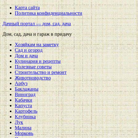
Карта сайта
Политика конфиденциальности
Дачный портал — дом, сад, дача
Дом, сад, дача и гараж в придачу
Хозяйкам на заметку
Сад и огород
Дом и дача
Кулинария и рецепты
Полезные советы
Строительство и ремонт
Животноводство
Арбуз
Баклажаны
Виноград
Кабачки
Капуста
Картофель
Клубника
Лук
Малина
Морковь