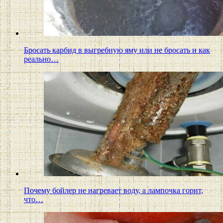
Бросать карбид в выгребную яму или не бросать и как
реально…
Почему бойлер не нагревает воду, а лампочка горит,
что…