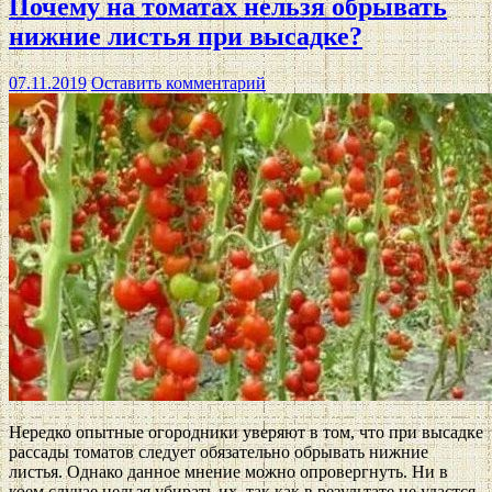
Почему на томатах нельзя обрывать
нижние листья при высадке?
07.11.2019
Оставить комментарий
Нередко опытные огородники уверяют в том, что при высадке
рассады томатов следует обязательно обрывать нижние
листья. Однако данное мнение можно опровергнуть. Ни в
коем случае нельзя убирать их, так как в результате не удастся