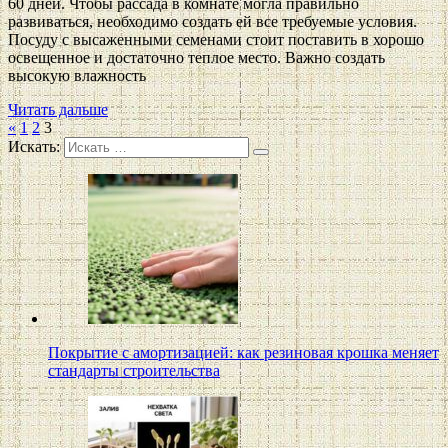
60 дней. Чтобы рассада в комнате могла правильно
развиваться, необходимо создать ей все требуемые условия.
Посуду с высаженными семенами стоит поставить в хорошо
освещенное и достаточно теплое место. Важно создать
высокую влажность
Читать дальше
«
1
2
3
Искать:
Покрытие с амортизацией: как резиновая крошка меняет
стандарты строительства