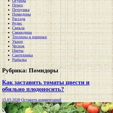
Огурцы
Перец
Петрушка
Помидоры
Рассада
Редис
Свекла
Смородина
Теплицы и парники
Укроп
Чеснок
Цветы
Сантехника
Рыбалка
Рубрика:
Помидоры
Как заставить томаты цвести и
обильно плодоносить?
15.03.2020
Оставить комментарий