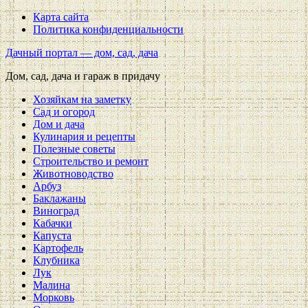
Карта сайта
Политика конфиденциальности
Дачный портал — дом, сад, дача
Дом, сад, дача и гараж в придачу
Хозяйкам на заметку
Сад и огород
Дом и дача
Кулинария и рецепты
Полезные советы
Строительство и ремонт
Животноводство
Арбуз
Баклажаны
Виноград
Кабачки
Капуста
Картофель
Клубника
Лук
Малина
Морковь