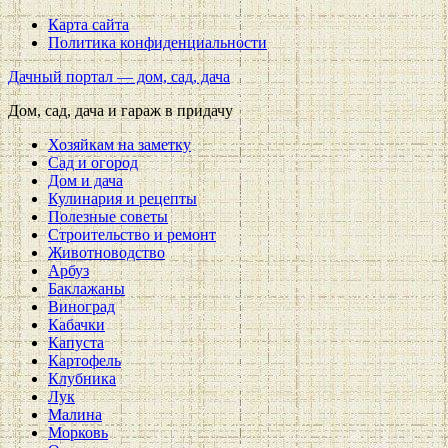
Карта сайта
Политика конфиденциальности
Дачный портал — дом, сад, дача
Дом, сад, дача и гараж в придачу
Хозяйкам на заметку
Сад и огород
Дом и дача
Кулинария и рецепты
Полезные советы
Строительство и ремонт
Животноводство
Арбуз
Баклажаны
Виноград
Кабачки
Капуста
Картофель
Клубника
Лук
Малина
Морковь