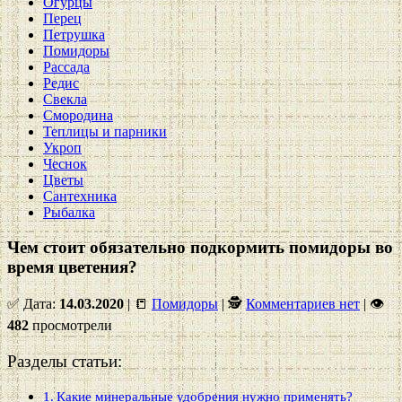
Огурцы
Перец
Петрушка
Помидоры
Рассада
Редис
Свекла
Смородина
Теплицы и парники
Укроп
Чеснок
Цветы
Сантехника
Рыбалка
Чем стоит обязательно подкормить помидоры во
время цветения?
✅ Дата:
14.03.2020
| 📒
Помидоры
| 🕵
Комментариев нет
|
👁
482
просмотрели
Разделы статьи:
Какие минеральные удобрения нужно применять?