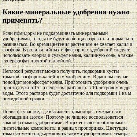
Какие минеральные удобрения нужно
применять?
Если помидоры не подкармливать минеральными
удобрениями, плоды не будут до конца созревать и нормально
развиваться. Во время цветения растениям не хватает калия и
фосфора. В роли калийных и фосфорных удобрений следует
использовать хлорид и сульфат калия, калийную соль, а также
суперфосфат простой и двойной.
Неплохой результат можно получить, подкормив кусты
томатов фосфорно-калийным удобрением. В данном случае
подойдет монофосфат калия. Приготовить удобрение очень
просто, нужно 15 гр вещества разбавить в 10-литровом ведре
воды. Этого раствора будет достаточно для подкормки 1 кв м
помидорной грядки.
Почва на участке, где высажены помидоры, нуждается в
обогащении азотом. Поэтому не лишнее воспользоваться
комплексными удобрениями. В них есть все необходимые
питательные компоненты в равных пропорциях. Цветущие
томаты нужно подкармливать такими удобрениями: кемира,