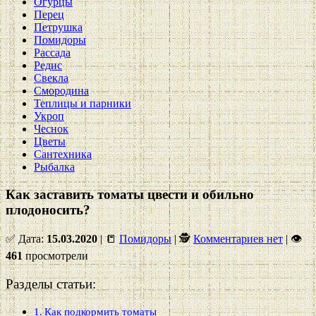
Огурцы
Перец
Петрушка
Помидоры
Рассада
Редис
Свекла
Смородина
Теплицы и парники
Укроп
Чеснок
Цветы
Сантехника
Рыбалка
Как заставить томаты цвести и обильно
плодоносить?
✅ Дата:
15.03.2020
| 📒
Помидоры
| 🕵
Комментариев нет
|
👁
461
просмотрели
Разделы статьи:
Как подкормить томаты