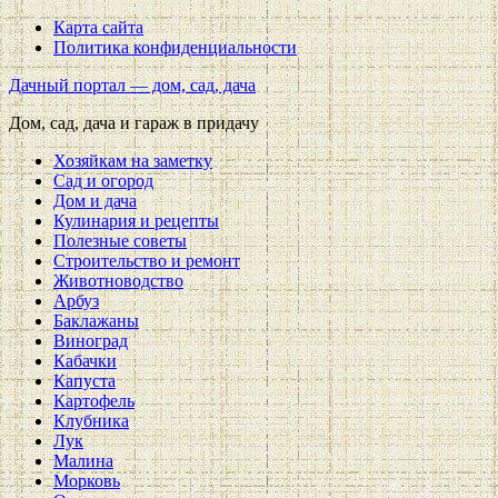
Карта сайта
Политика конфиденциальности
Дачный портал — дом, сад, дача
Дом, сад, дача и гараж в придачу
Хозяйкам на заметку
Сад и огород
Дом и дача
Кулинария и рецепты
Полезные советы
Строительство и ремонт
Животноводство
Арбуз
Баклажаны
Виноград
Кабачки
Капуста
Картофель
Клубника
Лук
Малина
Морковь