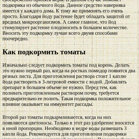
подкормка из обычного йода. Данное средство наверняка
имеется у каждого дома. К тому же применять его очень
просто. Благодаря йоду растение будет обладать защитой от
вредных микроорганизмов. А самое главное, что йод
стимулирует растение плодоносить в большем количестве.
Вносить эту подкормку лучше всего двумя способами
поочередно.
Как подкормить томаты
Изначально следует подкормить томаты под корень. Делать
это нужно первый раз, когда на ростках помидор появятся два
резных листа. Для приготовления раствора стоит 1 каплю
йода растворить в 3-литровой емкости с водой. Добавлять
препарат в большем объеме не нужно. Перед тем, как
поливать приготовленным раствором почву, требуется
предварительно ее полить. Такая подкормка положительное
влияние оказывает на иммунитет рассады.
Второй раз томаты подкармливаются, когда на них
появляются цветоносы. Только в этот раз удобрение вносится
в иной пропорции. Необходимо в ведре воды размешать 3
капли йода. Рекомендуется для приготовления подкормки