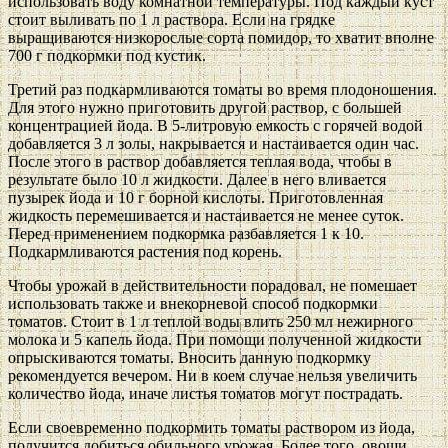
использовать воду комнатной температуры. Под каждый куст
стоит выливать по 1 л раствора. Если на грядке
выращиваются низкорослые сорта помидор, то хватит вполне
700 г подкормки под кустик.
Третий раз подкармливаются томаты во время плодоношения.
Для этого нужно приготовить другой раствор, с большей
концентрацией йода. В 5-литровую емкость с горячей водой
добавляется 3 л золы, накрывается и настаивается один час.
После этого в раствор добавляется теплая вода, чтобы в
результате было 10 л жидкости. Далее в него вливается
пузырек йода и 10 г борной кислоты. Приготовленная
жидкость перемешивается и настаивается не менее суток.
Перед применением подкормка разбавляется 1 к 10.
Подкармливаются растения под корень.
Чтобы урожай в действительности порадовал, не помешает
использовать также и внекорневой способ подкормки
томатов. Стоит в 1 л теплой воды влить 250 мл нежирного
молока и 5 капель йода. При помощи полученной жидкости
опрыскиваются томаты. Вносить данную подкормку
рекомендуется вечером. Ни в коем случае нельзя увеличить
количество йода, иначе листья томатов могут пострадать.
Если своевременно подкормить томаты раствором из йода,
получится добиться обильного урожая. Более того, овощи