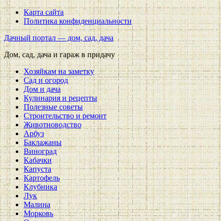
Карта сайта
Политика конфиденциальности
Дачный портал — дом, сад, дача
Дом, сад, дача и гараж в придачу
Хозяйкам на заметку
Сад и огород
Дом и дача
Кулинария и рецепты
Полезные советы
Строительство и ремонт
Животноводство
Арбуз
Баклажаны
Виноград
Кабачки
Капуста
Картофель
Клубника
Лук
Малина
Морковь