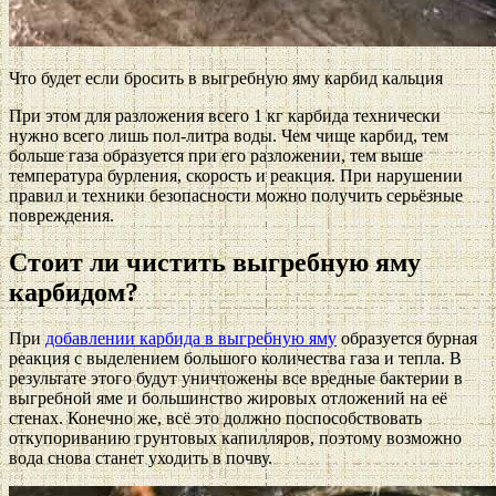
Что будет если бросить в выгребную яму карбид кальция
При этом для разложения всего 1 кг карбида технически
нужно всего лишь пол-литра воды. Чем чище карбид, тем
больше газа образуется при его разложении, тем выше
температура бурления, скорость и реакция. При нарушении
правил и техники безопасности можно получить серьёзные
повреждения.
Стоит ли чистить выгребную яму
карбидом?
При
добавлении карбида в выгребную яму
образуется бурная
реакция с выделением большого количества газа и тепла. В
результате этого будут уничтожены все вредные бактерии в
выгребной яме и большинство жировых отложений на её
стенах. Конечно же, всё это должно поспособствовать
откупориванию грунтовых капилляров, поэтому возможно
вода снова станет уходить в почву.