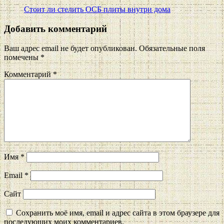
Стоит ли стелить ОСБ плиты внутри дома
Добавить комментарий
Ваш адрес email не будет опубликован.
Обязательные поля
помечены
*
Комментарий
*
Имя
*
Email
*
Сайт
Сохранить моё имя, email и адрес сайта в этом браузере для
последующих моих комментариев.