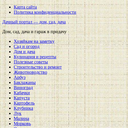
Карта сайта
Политика конфиденциальности
Дачный портал — дом, сад, дача
Дом, сад, дача и гараж в придачу
Хозяйкам на заметку
Сад и огород
Дом и дача
Кулинария и рецепты
Полезные советы
Строительство и ремонт
Животноводство
Арбуз
Баклажаны
Виноград
Кабачки
Капуста
Картофель
Клубника
Лук
Малина
Морковь