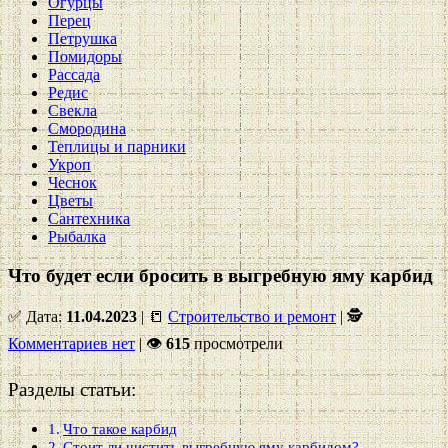
Огурцы
Перец
Петрушка
Помидоры
Рассада
Редис
Свекла
Смородина
Теплицы и парники
Укроп
Чеснок
Цветы
Сантехника
Рыбалка
Что будет если бросить в выгребную яму карбид
✅ Дата:
11.04.2023
| 📒
Строительство и ремонт
| 🕵
Комментариев нет
|
👁
615
просмотрели
Разделы статьи:
Что такое карбид
Стоит ли чистить выгребную яму карбидом?