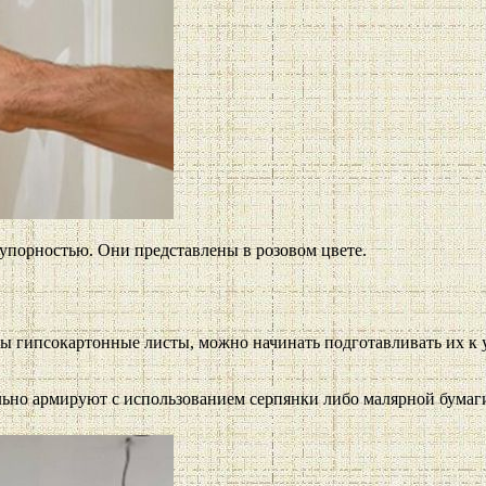
порностью. Они представлены в розовом цвете.
ны гипсокартонные листы, можно начинать подготавливать их к у
ьно армируют с использованием серпянки либо малярной бумаг