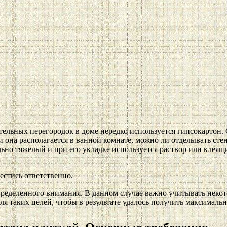
льных перегородок в доме нередко используется гипсокартон. О
и она располагается в ванной комнате, можно ли отделывать сте
но тяжелый и при его укладке используется раствор или клеящи
естись ответственно.
 определенного внимания. В данном случае важно учитывать нек
для таких целей, чтобы в результате удалось получить максимал