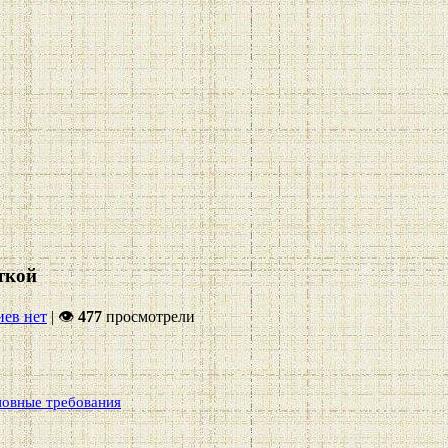
ткой
ев нет
|
👁
477
просмотрели
новные требования