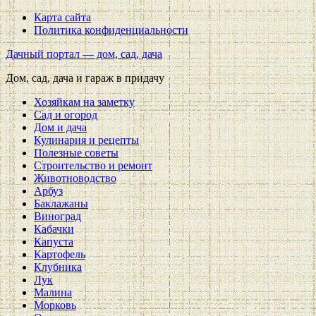
Карта сайта
Политика конфиденциальности
Дачный портал — дом, сад, дача
Дом, сад, дача и гараж в придачу
Хозяйкам на заметку
Сад и огород
Дом и дача
Кулинария и рецепты
Полезные советы
Строительство и ремонт
Животноводство
Арбуз
Баклажаны
Виноград
Кабачки
Капуста
Картофель
Клубника
Лук
Малина
Морковь