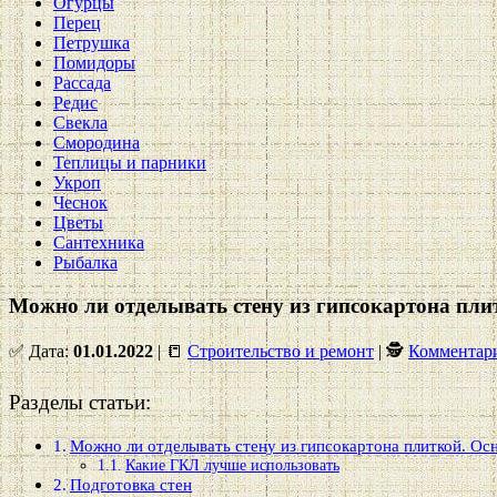
Огурцы
Перец
Петрушка
Помидоры
Рассада
Редис
Свекла
Смородина
Теплицы и парники
Укроп
Чеснок
Цветы
Сантехника
Рыбалка
Можно ли отделывать стену из гипсокартона пли
✅ Дата:
01.01.2022
| 📒
Строительство и ремонт
| 🕵
Комментари
Разделы статьи:
Можно ли отделывать стену из гипсокартона плиткой. Ос
Какие ГКЛ лучше использовать
Подготовка стен