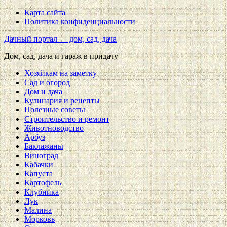
Карта сайта
Политика конфиденциальности
Дачный портал — дом, сад, дача
Дом, сад, дача и гараж в придачу
Хозяйкам на заметку
Сад и огород
Дом и дача
Кулинария и рецепты
Полезные советы
Строительство и ремонт
Животноводство
Арбуз
Баклажаны
Виноград
Кабачки
Капуста
Картофель
Клубника
Лук
Малина
Морковь