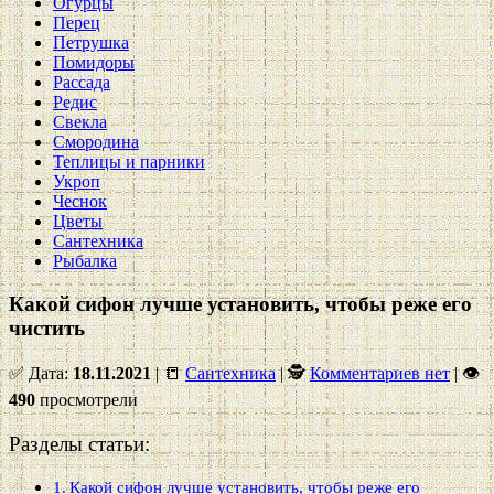
Огурцы
Перец
Петрушка
Помидоры
Рассада
Редис
Свекла
Смородина
Теплицы и парники
Укроп
Чеснок
Цветы
Сантехника
Рыбалка
Какой сифон лучше установить, чтобы реже его
чистить
✅ Дата:
18.11.2021
| 📒
Сантехника
| 🕵
Комментариев нет
|
👁
490
просмотрели
Разделы статьи:
Какой сифон лучше установить, чтобы реже его