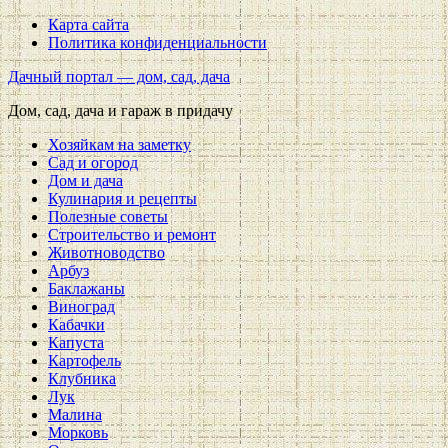
Карта сайта
Политика конфиденциальности
Дачный портал — дом, сад, дача
Дом, сад, дача и гараж в придачу
Хозяйкам на заметку
Сад и огород
Дом и дача
Кулинария и рецепты
Полезные советы
Строительство и ремонт
Животноводство
Арбуз
Баклажаны
Виноград
Кабачки
Капуста
Картофель
Клубника
Лук
Малина
Морковь