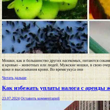
Мошки, как и большинство других насекомых, питаются соками
и кровью – животных или людей. Мужские мошки, в свою очере
кожи и высасывания крови. Во время укуса они
Читать дальше
Как избежать уплаты налога с аренды 
23.07.2024
Оставить комментарий