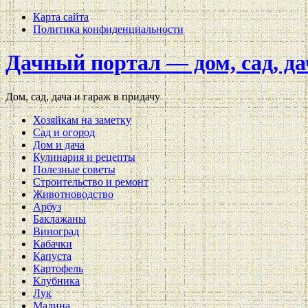
Карта сайта
Политика конфиденциальности
Дачный портал — дом, сад, да
Дом, сад, дача и гараж в придачу
Хозяйкам на заметку
Сад и огород
Дом и дача
Кулинария и рецепты
Полезные советы
Строительство и ремонт
Животноводство
Арбуз
Баклажаны
Виноград
Кабачки
Капуста
Картофель
Клубника
Лук
Малина