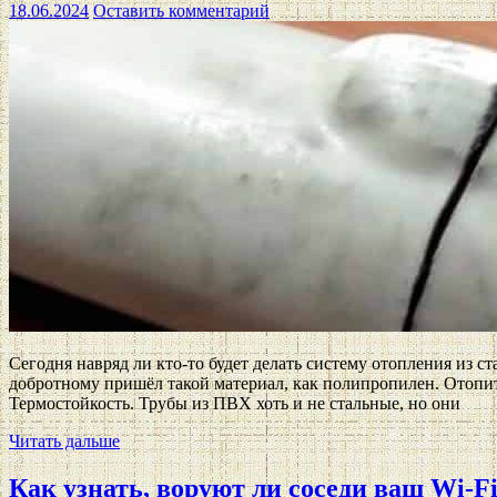
18.06.2024
Оставить комментарий
Сегодня навряд ли кто-то будет делать систему отопления из с
добротному пришёл такой материал, как полипропилен. Отопи
Термостойкость. Трубы из ПВХ хоть и не стальные, но они
Читать дальше
Как узнать, воруют ли соседи ваш Wi-F