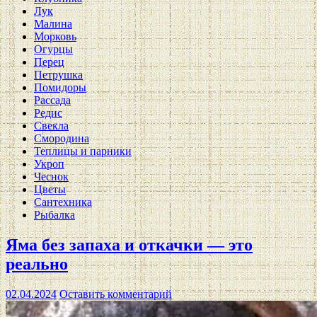
Лук
Малина
Морковь
Огурцы
Перец
Петрушка
Помидоры
Рассада
Редис
Свекла
Смородина
Теплицы и парники
Укроп
Чеснок
Цветы
Сантехника
Рыбалка
Яма без запаха и откачки — это
реально
02.04.2024
Оставить комментарий