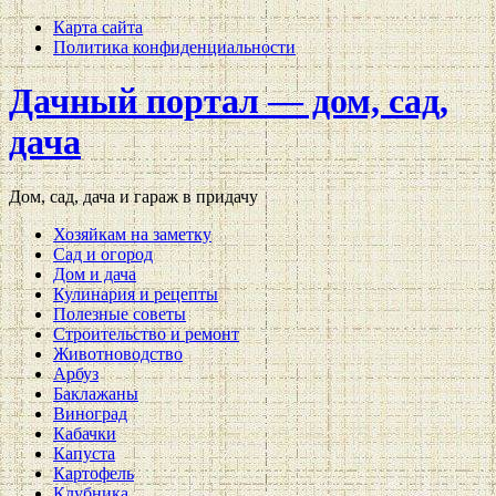
Карта сайта
Политика конфиденциальности
Дачный портал — дом, сад,
дача
Дом, сад, дача и гараж в придачу
Хозяйкам на заметку
Сад и огород
Дом и дача
Кулинария и рецепты
Полезные советы
Строительство и ремонт
Животноводство
Арбуз
Баклажаны
Виноград
Кабачки
Капуста
Картофель
Клубника