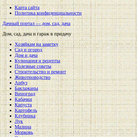
Карта сайта
Политика конфиденциальности
Дачный портал — дом, сад, дача
Дом, сад, дача и гараж в придачу
Хозяйкам на заметку
Сад и огород
Дом и дача
Кулинария и рецепты
Полезные советы
Строительство и ремонт
Животноводство
Арбуз
Баклажаны
Виноград
Кабачки
Капуста
Картофель
Клубника
Лук
Малина
Морковь