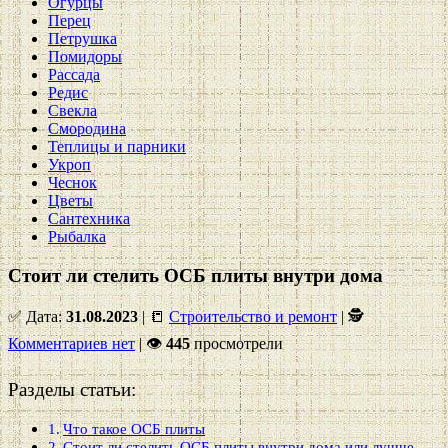
Огурцы
Перец
Петрушка
Помидоры
Рассада
Редис
Свекла
Смородина
Теплицы и парники
Укроп
Чеснок
Цветы
Сантехника
Рыбалка
Стоит ли стелить ОСБ плиты внутри дома
✅ Дата:
31.08.2023
| 📒
Строительство и ремонт
| 🕵
Комментариев нет
|
👁
445
просмотрели
Разделы статьи:
Что такое ОСБ плиты
Стоит ли стелить ОСБ плиты внутри дома или лучше