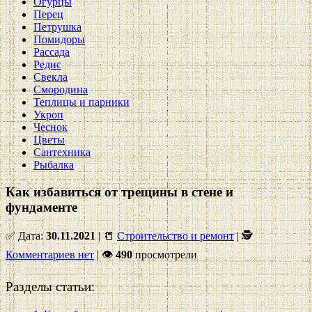
Огурцы
Перец
Петрушка
Помидоры
Рассада
Редис
Свекла
Смородина
Теплицы и парники
Укроп
Чеснок
Цветы
Сантехника
Рыбалка
Как избавиться от трещины в стене и
фундаменте
✅ Дата:
30.11.2021
| 📒
Строительство и ремонт
| 🕵
Комментариев нет
|
👁
490
просмотрели
Разделы статьи: