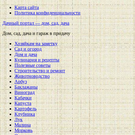
Карта сайта
Политика конфиденциальности
Дачный портал — дом, сад, дача
Дом, сад, дача и гараж в придачу
Хозяйкам на заметку
Сад и огород
Дом и дача
Кулинария и рецепты
Полезные советы
Строительство и ремонт
Животноводство
Арбуз
Баклажаны
Виноград
Кабачки
Капуста
Картофель
Клубника
Лук
Малина
Морковь