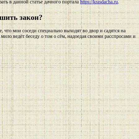
зать в данной статье дачного портала
https://krasdacha.ru
.
ушить закон?
 что мои соседи специально выходят во двор и садятся на
 мило ведёт беседу о том о сём, надоедая своими расспросами и