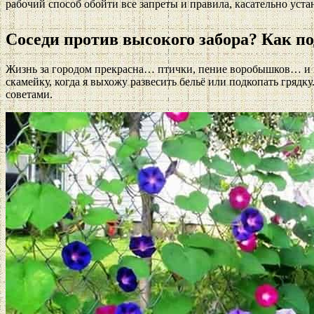
рабочий способ обойти все запреты и правила, касательно уста
Соседи против высокого забора? Как по
Жизнь за городом прекрасна… птички, пение воробышков… и кри
скамейку, когда я выхожу развесить бельё или подкопать грядк
советами.