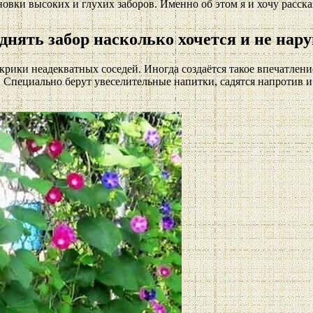
новки высоких и глухих заборов. Именно об этом я и хочу расска
днять забор насколько хочется и не нар
ки неадекватных соседей. Иногда создаётся такое впечатление,
у. Специально берут увеселительные напитки, садятся напротив и