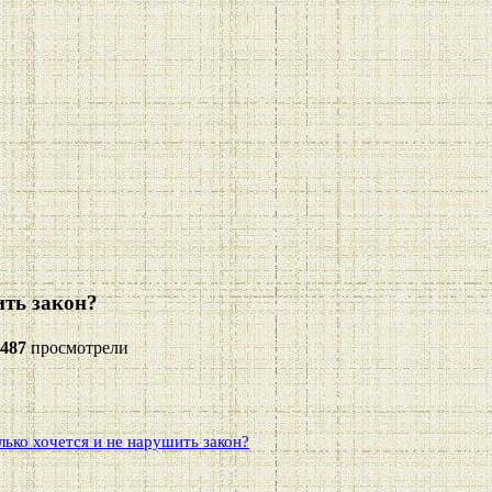
ить закон?
487
просмотрели
лько хочется и не нарушить закон?