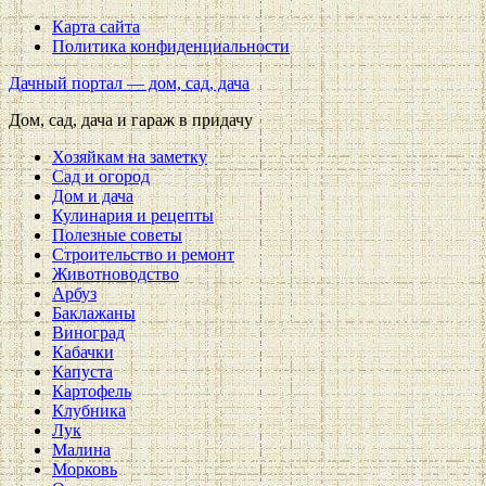
Карта сайта
Политика конфиденциальности
Дачный портал — дом, сад, дача
Дом, сад, дача и гараж в придачу
Хозяйкам на заметку
Сад и огород
Дом и дача
Кулинария и рецепты
Полезные советы
Строительство и ремонт
Животноводство
Арбуз
Баклажаны
Виноград
Кабачки
Капуста
Картофель
Клубника
Лук
Малина
Морковь