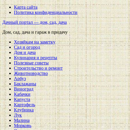
Карта сайта
Политика конфиденциальности
Дачный портал — дом, сад, дача
Дом, сад, дача и гараж в придачу
Хозяйкам на заметку
Сад и огород
Дом и дача
Кулинария и рецепты
Полезные советы
Строительство и ремонт
Животноводство
Арбуз
Баклажаны
Виноград
Кабачки
Капуста
Картофель
Клубника
Лук
Малина
Морковь