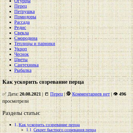
Огурцы
Перец
Петрушка
Помидоры
Рассада
Редис
Свекла
Смородина
Теплицы и парники
Укроп
Чеснок
Цветы
Сантехника
Рыбалка
Как ускорить созревание перца
✅ Дата:
20.08.2021
| 📒
Перец
| 🕵
Комментариев нет
|
👁
496
просмотрели
Разделы статьи:
Как ускорить созревание перца
Секрет быстрого созревания перца