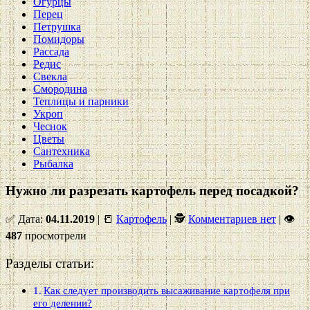
Огурцы
Перец
Петрушка
Помидоры
Рассада
Редис
Свекла
Смородина
Теплицы и парники
Укроп
Чеснок
Цветы
Сантехника
Рыбалка
Нужно ли разрезать картофель перед посадкой?
✅ Дата:
04.11.2019
| 📒
Картофель
| 🕵
Комментариев нет
|
👁
487
просмотрели
Разделы статьи:
Как следует производить высаживание картофеля при
его делении?