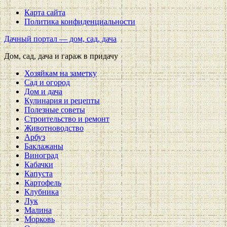
Карта сайта
Политика конфиденциальности
Дачный портал — дом, сад, дача
Дом, сад, дача и гараж в придачу
Хозяйкам на заметку
Сад и огород
Дом и дача
Кулинария и рецепты
Полезные советы
Строительство и ремонт
Животноводство
Арбуз
Баклажаны
Виноград
Кабачки
Капуста
Картофель
Клубника
Лук
Малина
Морковь