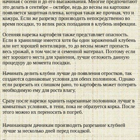
начиная с осени и до его высаживания. Многие предпочитают
это делать в сентябре – октябре, ведь до весны на картошке
появляется защитная пленка, которая такая же прочная, что и
кожура. Если же разрезку производить непосредственно во
время посадки, то велик риск попадания в клубень инфекции.
Осенняя нарезка картофеля также представляет опасность.
Если в хранилище имеется хотя бы один зараженный клубень
или нет хорошей вентиляции, то до весны может пропасть
весь урожай, в том числе и семенной материал. Поэтому если
нет хорошего места для хранения, лучше отложить данную
процедуру до момента посадки.
Начинать делить клубни лучше до появления отростков, так
создаются одинаковые условия для обеих половинок. Однако
если разрезать их слишком рано, то картофель может потерять
необходимую ему для роста влагу.
Сразу после нарезки хранить нарезанные половинки лучше в
комнатных условиях, в тени, пока не образуется корка. После
этого можно их переносить в погреб.
Начинающим дачникам производить разрезание клубней
лучше за несколько дней перед посадкой.