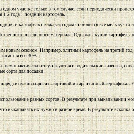
 одном участке только в том случае, если периодически происх
я 1-2 года – поздний картофель.
ник, и картофель с каждым годом становится все мельче, что 
бственного посадочного материала. Однажды купив картофель эл
дым новым сезоном. Например, элитный картофель на третий год
тигает всего 30%.
 в нем практически отсутствуют все родительские качества, сп
е сорта для посадки.
 порядке нужно спросить сортовой и карантинный сертификат. Ес
использование разных сортов. В результате при выкапывании мо
что выкапывать их нужно в разное время. В результате вскопка 