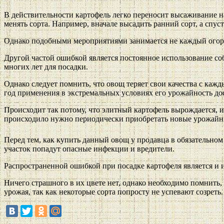
В действительности картофель легко переносит высаживание на
менять сорта. Например, вначале высадить ранний сорт, а спуст
Однако подобными мероприятиями занимается не каждый огород
Другой частой ошибкой является постоянное использование со
многих лет для посадки.
Однако следует помнить, что овощ теряет свои качества с каж
год применения в экстремальных условиях его урожайность дос
Происходит так потому, что элитный картофель вырождается, и
происходило нужно периодически приобретать новые урожайны
Перед тем, как купить данный овощ у продавца в обязательном
участок попадут опасные инфекции и вредители.
Распространенной ошибкой при посадке картофеля является и 
Ничего страшного в их цвете нет, однако необходимо помнить, 
урожая, так как некоторые сорта попросту не успевают созреть.