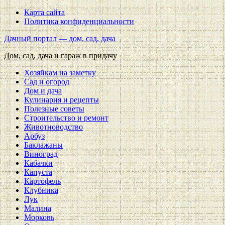
Карта сайта
Политика конфиденциальности
Дачный портал — дом, сад, дача
Дом, сад, дача и гараж в придачу
Хозяйкам на заметку
Сад и огород
Дом и дача
Кулинария и рецепты
Полезные советы
Строительство и ремонт
Животноводство
Арбуз
Баклажаны
Виноград
Кабачки
Капуста
Картофель
Клубника
Лук
Малина
Морковь