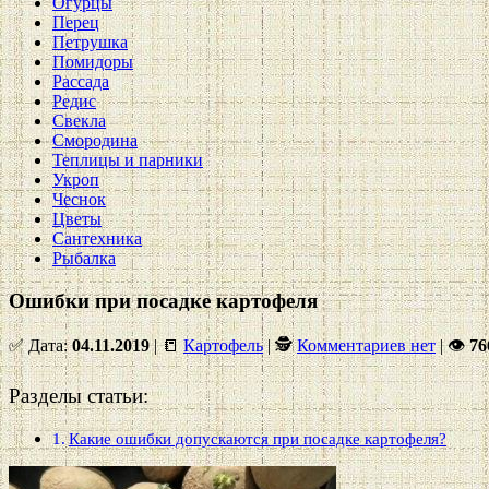
Огурцы
Перец
Петрушка
Помидоры
Рассада
Редис
Свекла
Смородина
Теплицы и парники
Укроп
Чеснок
Цветы
Сантехника
Рыбалка
Ошибки при посадке картофеля
✅ Дата:
04.11.2019
| 📒
Картофель
| 🕵
Комментариев нет
|
👁
76
Разделы статьи:
Какие ошибки допускаются при посадке картофеля?