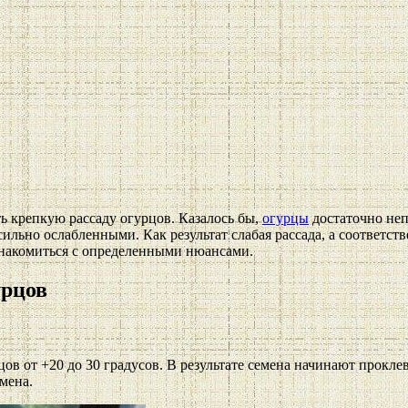
 крепкую рассаду огурцов. Казалось бы,
огурцы
достаточно неп
сильно ослабленными. Как результат слабая рассада, а соответ
знакомиться с определенными нюансами.
урцов
ов от +20 до 30 градусов. В результате семена начинают прокле
мена.