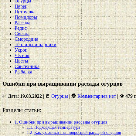
Огурцы
Перец
Петрушка
Помидоры
Рассада
Редис
Свекла
Смородина
Теплицы и парники
Укроп
Чеснок
Цветы
Сантехника
Рыбалка
Ошибки при выращивании рассады огурцов
✅ Дата:
19.03.2022
| 📒
Огурцы
| 🕵
Комментариев нет
|
👁
479
п
Разделы статьи:
Ошибки при выращивании рассады огурцов
Подходящая температура
Как ухаживать за проросшей рассадой огурцов