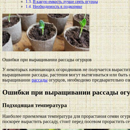
В какую емкость лучше сеять огурцы
Необходимость в подкормке
Ошибки при выращивании рассады огурцов
У некоторых начинающих огородников не получается вырастить
выращивании рассады, растения могут вытягиваться или быть 
выращивании
рассады
огурцов, необходимо предварительно о
Ошибки при выращивании рассады ог
Подходящая температура
Наиболее приемлемая температура для прорастания семян огурц
поскорее вырастить рассаду, стоит перед посевом прорастить се