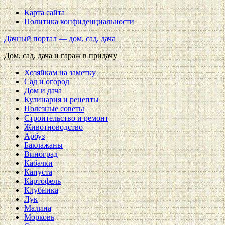
Карта сайта
Политика конфиденциальности
Дачный портал — дом, сад, дача
Дом, сад, дача и гараж в придачу
Хозяйкам на заметку
Сад и огород
Дом и дача
Кулинария и рецепты
Полезные советы
Строительство и ремонт
Животноводство
Арбуз
Баклажаны
Виноград
Кабачки
Капуста
Картофель
Клубника
Лук
Малина
Морковь