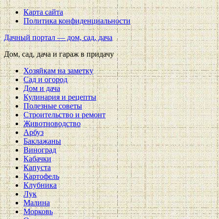
Карта сайта
Политика конфиденциальности
Дачный портал — дом, сад, дача
Дом, сад, дача и гараж в придачу
Хозяйкам на заметку
Сад и огород
Дом и дача
Кулинария и рецепты
Полезные советы
Строительство и ремонт
Животноводство
Арбуз
Баклажаны
Виноград
Кабачки
Капуста
Картофель
Клубника
Лук
Малина
Морковь