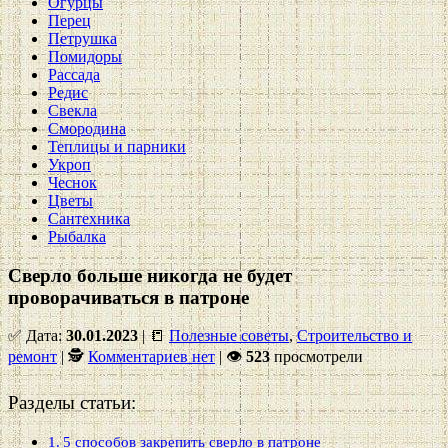
Огурцы
Перец
Петрушка
Помидоры
Рассада
Редис
Свекла
Смородина
Теплицы и парники
Укроп
Чеснок
Цветы
Сантехника
Рыбалка
Сверло больше никогда не будет
проворачиваться в патроне
✅ Дата:
30.01.2023
| 📒
Полезные советы
,
Строительство и
ремонт
| 🕵
Комментариев нет
|
👁
523
просмотрели
Разделы статьи:
5 способов закрепить сверло в патроне