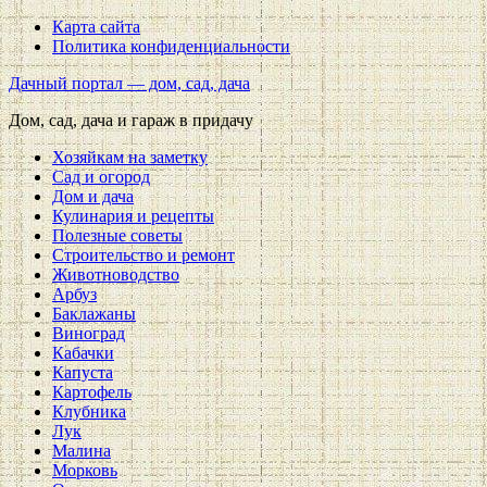
Карта сайта
Политика конфиденциальности
Дачный портал — дом, сад, дача
Дом, сад, дача и гараж в придачу
Хозяйкам на заметку
Сад и огород
Дом и дача
Кулинария и рецепты
Полезные советы
Строительство и ремонт
Животноводство
Арбуз
Баклажаны
Виноград
Кабачки
Капуста
Картофель
Клубника
Лук
Малина
Морковь