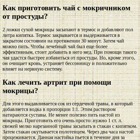
Как приготовить чай с мокричником
от простуды?
2 ложки сухой мокрицы засыпают в термос и добавляют пол
литра кипятка. Термос закрывается и выдерживается в
закрытом состоянии на протяжении 30 минут. Затем чай
можно пить. Чтобы лечебный чай был еще более
эффективным, стоит добавить в него мед. При помощи такого
чая удастся быстрее избавиться от простуды. Но, кроме этого,
он очищает кровь, устраняет бессонницу и положительно
влияет на нервную систему.
Как лечить артрит при помощи
мокрицы?
Для этого выдавливается сок из сердечной травы, в который
добавляется водка в пропорции 1:1. Этим раствором
натираются суставы. Не менее полезно пить настой из
мокрицы. Приготовить его очень просто: нужно 1 ст. л.
свежей мелко нарезанной травы засыпать в стакан с кипятком.
Затем стакан окутывается полотенцем. Через два часа настой
процеживается. Данная настойка пьется в течение дня за