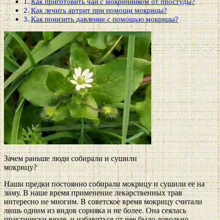
Как приготовить чай с мокричником от простуды?
Как лечить артрит при помощи мокрицы?
Как понизить давление с помощью мокрицы?
Зачем раньше люди собирали и сушили
мокрицу?
Наши предки постоянно собирали мокрицу и сушили ее на
зиму. В наше время применение лекарственных трав
интересно не многим. В советское время мокрицу считали
лишь одним из видов сорняка и не более. Она сеялась
практически везде, и избавиться от нее было довольно