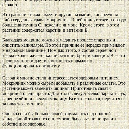
сложно.
Это растение также имеет и другие названия, канареечная
либо сердечная трава, мокричник. В ней присутствует гораздо
больше витамина С, нежели в лимоне. Кроме этого, в этом
растении содержится каротин и витамин Е.
Благодаря мокрице можно замедлить процесс старения и
очистить капилляры. По этой причине ее нередко применяют
в народной медицине. Помимо этого, в состав сердечной
травы входит железо, калий, магний, бром и кальций. Все это
в совокупности дает возможность нормально
функционировать организму.
Сегодня многие стали интересоваться здоровым питанием.
Мокричник можно сырым добавлять в различные салаты. Это
растение может заменить шпинат. Приготовить салат с
мокрицей очень просто. Для этого следует мелко нарезать лук,
вареное яйцо и свежую мокрицу. Все это солится, перчится и
заливается сметаной.
Однако если бы больше людей задумалось над пользой
канареечной травы, то они смогли бы серьезно поправить
собственное здоровье.