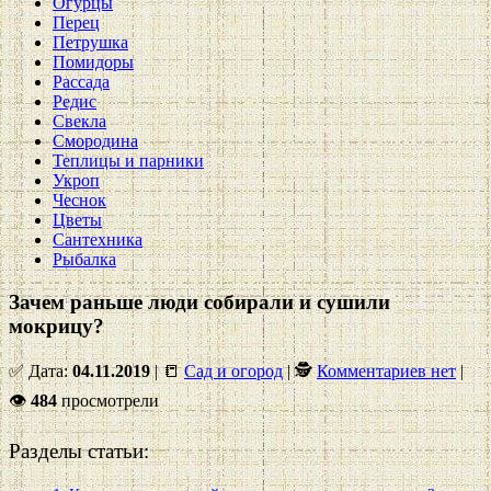
Огурцы
Перец
Петрушка
Помидоры
Рассада
Редис
Свекла
Смородина
Теплицы и парники
Укроп
Чеснок
Цветы
Сантехника
Рыбалка
Зачем раньше люди собирали и сушили
мокрицу?
✅ Дата:
04.11.2019
| 📒
Сад и огород
| 🕵
Комментариев нет
|
👁
484
просмотрели
Разделы статьи: