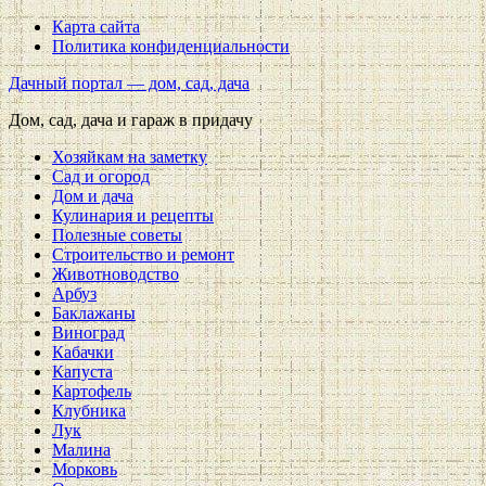
Карта сайта
Политика конфиденциальности
Дачный портал — дом, сад, дача
Дом, сад, дача и гараж в придачу
Хозяйкам на заметку
Сад и огород
Дом и дача
Кулинария и рецепты
Полезные советы
Строительство и ремонт
Животноводство
Арбуз
Баклажаны
Виноград
Кабачки
Капуста
Картофель
Клубника
Лук
Малина
Морковь