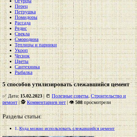
Огурцы
Перец
Петрушка
Помидоры
Рассада
Редис
Свекла
Смородина
Теплицы и парники
Укроп
Чеснок
Цветы
Сантехника
Рыбалка
5 способов утилизировать слежавшийся цемент
✅ Дата:
15.02.2023
| 📒
Полезные советы
,
Строительство и
ремонт
| 🕵
Комментариев нет
|
👁
508
просмотрели
Разделы статьи:
Куда можно использовать слежавшийся цемент