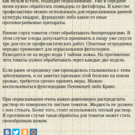
как нельзя кстати, подходит опрыскивание. Уже в середине
июня нужно обработать помидоры от фитофторы. В качестве
профилактики можно использовать для опрыскивания данной
культуры квадрис, фурацилин либо какие-то иные
противогрибковые препараты.
Ранние сорта томатов стоит обрабатывать биопрепаратами. В
этом случае плоды допускается принимать в пищу уже спустя
три дня после профилактических работ. Опытные огородники
нередко применяют для опрыскивания фитоспорин.
Разводится он на ведро воды 1 чайная ложка. На протяжении
лета томаты нужно обрабатывать через каждые две недели.
Если ранее огороднику уже приходилось сталкиваться с этим
заболеванием, и он заметил признаки этой болезни на новом
урожае, требуется срочно принять меры. Можно
воспользоваться фунгицидами Пеннкоцеб либо Браво.
При опрыскивании очень важно равномерно распределить
раствор по поверхности листьев томатов. Жидкость не должна
с них стекать. Более того, стоит использовать теплый раствор.
В противном случае такая обработка для томатов может стать
своеобразным шоком.