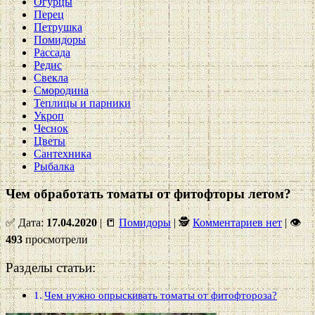
Огурцы
Перец
Петрушка
Помидоры
Рассада
Редис
Свекла
Смородина
Теплицы и парники
Укроп
Чеснок
Цветы
Сантехника
Рыбалка
Чем обработать томаты от фитофторы летом?
✅ Дата:
17.04.2020
| 📒
Помидоры
| 🕵
Комментариев нет
|
👁
493
просмотрели
Разделы статьи:
Чем нужно опрыскивать томаты от фитофтороза?