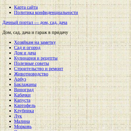
Карта сайта
Политика конфиденциальности
Дачный портал — дом, сад, дача
Дом, сад, дача и гараж в придачу
Хозяйкам на заметку
Сад и огород
Дом и дача
Кулинария и рецепты
Полезные советы
Строительство и ремонт
Животноводство
Арбуз
Баклажаны
Виноград
Кабачки
Капуста
Картофель
Клубника
Лук
Малина
Морковь