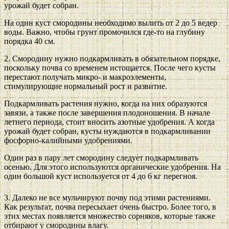
урожай будет собран.
На один куст смородины необходимо вылить от 2 до 5 ведер
воды. Важно, чтобы грунт промочился где-то на глубину
порядка 40 см.
2. Смородину нужно подкармливать в обязательном порядке,
поскольку почва со временем истощается. После чего кусты
перестают получать микро- и макроэлементы,
стимулирующие нормальный рост и развитие.
Подкармливать растения нужно, когда на них образуются
завязи, а также после завершения плодоношения. В начале
летнего периода, стоит вносить азотные удобрения. А когда
урожай будет собран, кусты нуждаются в подкармливании
фосфорно-калийными удобрениями.
Один раз в пару лет смородину следует подкармливать
осенью. Для этого используются органические удобрения. На
один большой куст используется от 4 до 6 кг перегноя.
3. Далеко не все мульчируют почву под этими растениями.
Как результат, почва пересыхает очень быстро. Более того, в
этих местах появляется множество сорняков, которые также
отбирают у смородины влагу.