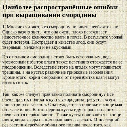
Наиболее распространённые ошибки
при выращивании смородины
1. Многие считают, что смородину поливать необязательно.
Однако важно знать, что она очень плохо переживает
недостаточное количество влаги в почве. В результате урожай
будет потерян. Пострадает и качество ягод, они будут
твердыми, мелкими и не вкусными.
Но с поливом смородины стоит быть осторожным, ведь
чрезмерный избыток влаги также негативно отражается на ее
плодоношении. Вследствие этого на ягодах могут появиться
трещины, а на кустах различные грибковые заболевания.
Кроме этого, корни смородины от переизбытка влаги могут
начать гнить.
Так, как же следует правильно поливать смородину? Все
очень просто, поливать кусты смородины требуется всего
лишь три раза за сезон. Она нуждается в поливке в конце мая
и начале июня. В этот период кусты идут в рост и на них
появляются первые завязи. Также кусты поливаются в конце
июня, когда ягоды на них начинают созревать. И последний
раз растения требуют обильного полива после того, как