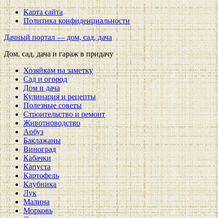
Карта сайта
Политика конфиденциальности
Дачный портал — дом, сад, дача
Дом, сад, дача и гараж в придачу
Хозяйкам на заметку
Сад и огород
Дом и дача
Кулинария и рецепты
Полезные советы
Строительство и ремонт
Животноводство
Арбуз
Баклажаны
Виноград
Кабачки
Капуста
Картофель
Клубника
Лук
Малина
Морковь