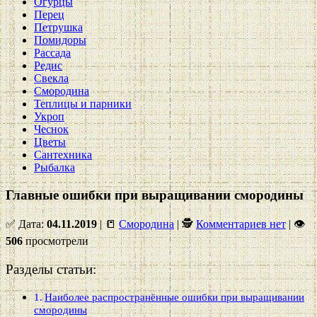
Огурцы
Перец
Петрушка
Помидоры
Рассада
Редис
Свекла
Смородина
Теплицы и парники
Укроп
Чеснок
Цветы
Сантехника
Рыбалка
Главные ошибки при выращивании смородины
✅ Дата:
04.11.2019
| 📒
Смородина
| 🕵
Комментариев нет
|
👁
506
просмотрели
Разделы статьи:
Наиболее распространённые ошибки при выращивании
смородины