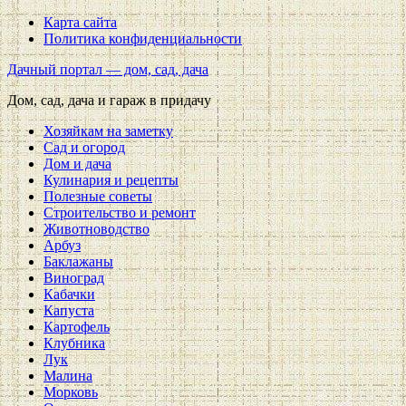
Карта сайта
Политика конфиденциальности
Дачный портал — дом, сад, дача
Дом, сад, дача и гараж в придачу
Хозяйкам на заметку
Сад и огород
Дом и дача
Кулинария и рецепты
Полезные советы
Строительство и ремонт
Животноводство
Арбуз
Баклажаны
Виноград
Кабачки
Капуста
Картофель
Клубника
Лук
Малина
Морковь