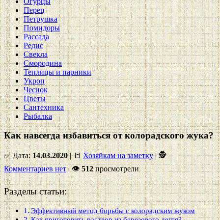
Огурцы
Перец
Петрушка
Помидоры
Рассада
Редис
Свекла
Смородина
Теплицы и парники
Укроп
Чеснок
Цветы
Сантехника
Рыбалка
Как навсегда избавиться от колорадского жука?
✅ Дата:
14.03.2020
| 📒
Хозяйкам на заметку
| 🕵
Комментариев нет
|
👁
512
просмотрели
Разделы статьи:
Эффективный метод борьбы с колорадским жуком
Как приготовить раствор из березового дегтя?