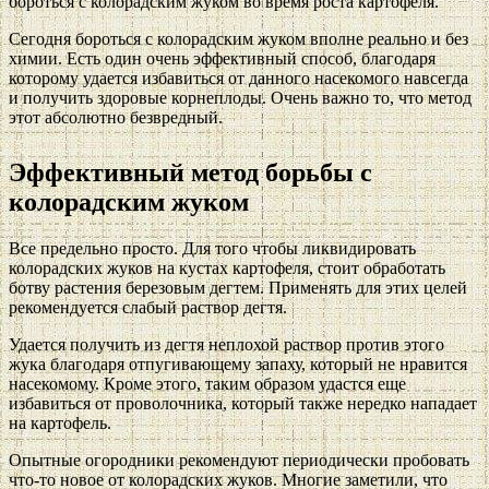
бороться с колорадским жуком во время роста картофеля.
Сегодня бороться с колорадским жуком вполне реально и без
химии. Есть один очень эффективный способ, благодаря
которому удается избавиться от данного насекомого навсегда
и получить здоровые корнеплоды. Очень важно то, что метод
этот абсолютно безвредный.
Эффективный метод борьбы с
колорадским жуком
Все предельно просто. Для того чтобы ликвидировать
колорадских жуков на кустах картофеля, стоит обработать
ботву растения березовым дегтем. Применять для этих целей
рекомендуется слабый раствор дегтя.
Удается получить из дегтя неплохой раствор против этого
жука благодаря отпугивающему запаху, который не нравится
насекомому. Кроме этого, таким образом удастся еще
избавиться от проволочника, который также нередко нападает
на картофель.
Опытные огородники рекомендуют периодически пробовать
что-то новое от колорадских жуков. Многие заметили, что