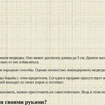
ванием медведка. Оно может достигать длины до 5 см. Данное н
льно от нее избавляться.
м народные способы. Однако полностью ликвидировать медведку
ды борьбы с этим вредителем. Сегодня в продаже присутствует
ей выходит из своих норок и погибает.
экономить, можно приготовить их самостоятельно. Ведь в этом н
ки своими руками?