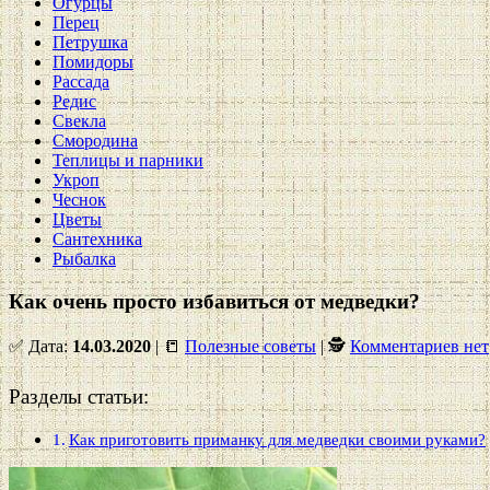
Огурцы
Перец
Петрушка
Помидоры
Рассада
Редис
Свекла
Смородина
Теплицы и парники
Укроп
Чеснок
Цветы
Сантехника
Рыбалка
Как очень просто избавиться от медведки?
✅ Дата:
14.03.2020
| 📒
Полезные советы
| 🕵
Комментариев нет
Разделы статьи:
Как приготовить приманку для медведки своими руками?