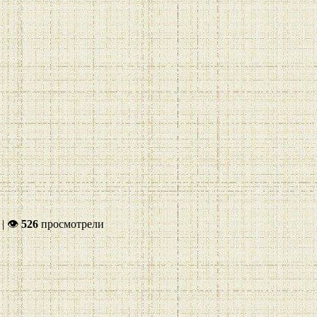
|
👁
526
просмотрели