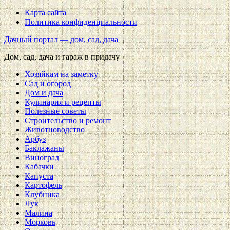
Карта сайта
Политика конфиденциальности
Дачный портал — дом, сад, дача
Дом, сад, дача и гараж в придачу
Хозяйкам на заметку
Сад и огород
Дом и дача
Кулинария и рецепты
Полезные советы
Строительство и ремонт
Животноводство
Арбуз
Баклажаны
Виноград
Кабачки
Капуста
Картофель
Клубника
Лук
Малина
Морковь