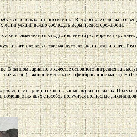
требуется использовать инсектицид. В его основе содержится ве
этих манипуляций важно соблюдать меры предосторожности.
 куски и замачивается в подготовленном растворе на пару дней. 
куча, стоит закопать несколько кусочков картофеля и в нее. Там 
тке. В данном варианте в качестве основного ингредиента выст
ное масло (важно применять не рафинированное масло). На 0,5 
готовленные шарики из каши закапываются на грядках. Подходящ
и помощи этих двух способов получится полностью ликвидировать