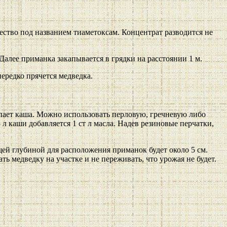
щество под названием тиаметоксам. Концентрат разводится не
Далее приманка закапывается в грядки на расстоянии 1 м.
нередко прячется медведка.
упает каша. Можно использовать перловую, гречневую либо
л каши добавляется 1 ст л масла. Надев резиновые перчатки,
ей глубиной для расположения приманок будет около 5 см.
 медведку на участке и не переживать, что урожая не будет.