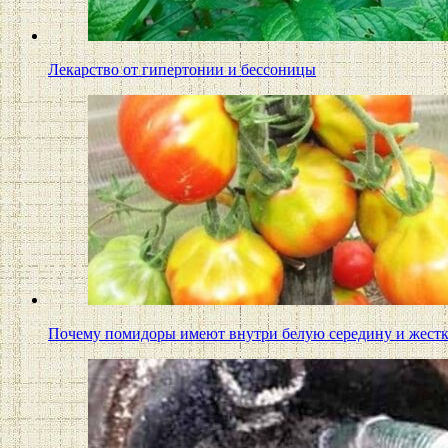
Лекарство от гипертонии и бессоницы
Почему помидоры имеют внутри белую середину и жес