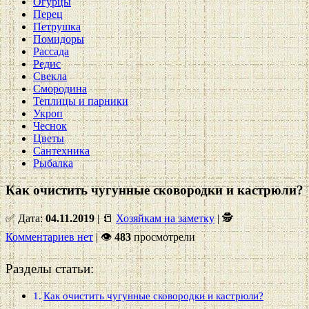
Огурцы
Перец
Петрушка
Помидоры
Рассада
Редис
Свекла
Смородина
Теплицы и парники
Укроп
Чеснок
Цветы
Сантехника
Рыбалка
Как очистить чугунные сковородки и кастрюли?
✅ Дата:
04.11.2019
| 📒
Хозяйкам на заметку
| 🕵
Комментариев нет
|
👁
483
просмотрели
Разделы статьи:
Как очистить чугунные сковородки и кастрюли?