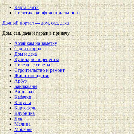
Карта сайта
Политика конфиденциальности
Дачный портал — дом, сад, дача
Дом, сад, дача и гараж в придачу
Хозяйкам на заметку
Сад и огород
Дом и дача
Кулинария и рецепты
Полезные советы
Строительство и ремонт
Животноводство
Арбуз
Баклажаны
Виноград
Кабачки
Капуста
Картофель
Клубника
Лук
Малина
Морковь