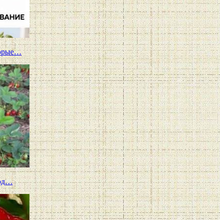
торые…
год…