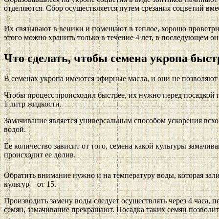
отделяются. Сбор осуществляется путем срезания соцветий вмес
Их связывают в веники и помещают в теплое, хорошо проветри
этого можно хранить только в течение 4 лет, в последующем он
Что сделать, чтобы семена укропа быс
В семенах укропа имеются эфирные масла, и они не позволяют в
Чтобы процесс происходил быстрее, их нужно перед посадкой п
1 литр жидкости.
Замачивание является универсальным способом ускорения всхож
водой.
Ее количество зависит от того, семена какой культуры замачива
происходит ее долив.
Обратить внимание нужно и на температуру воды, которая зали
культур – от 15.
Производить замену воды следует осуществлять через 4 часа,
семян, замачивание прекращают. Посадка таких семян позволит 