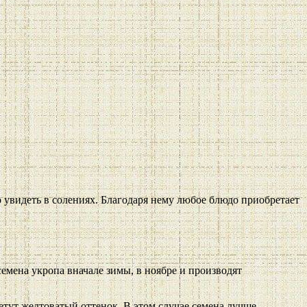
о увидеть в солениях. Благодаря нему любое блюдо приобретает
емена укропа вначале зимы, в ноябре и производят
етут желтоватый оттенок. В этом случае семена лучше