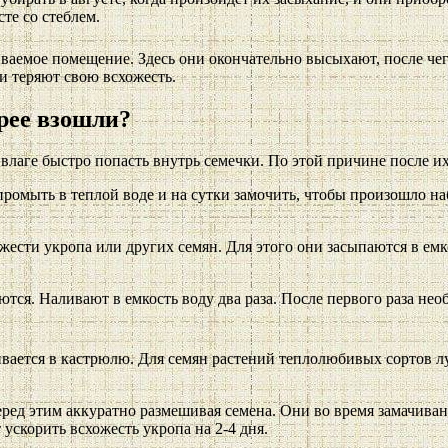
те со стеблем.
ваемое помещение. Здесь они окончательно высыхают, после че
и теряют свою всхожесть.
трее взошли?
лаге быстро попасть внутрь семечки. По этой причине после их 
ромыть в теплой воде и на сутки замочить, чтобы произошло на
ести укропа или других семян. Для этого они засыпаются в емк
ются. Наливают в емкость воду два раза. После первого раза нео
вается в кастрюлю. Для семян растений теплолюбивых сортов луч
 перед этим аккуратно размешивая семена. Они во время замачив
ускорить всхожесть укропа на 2-4 дня.