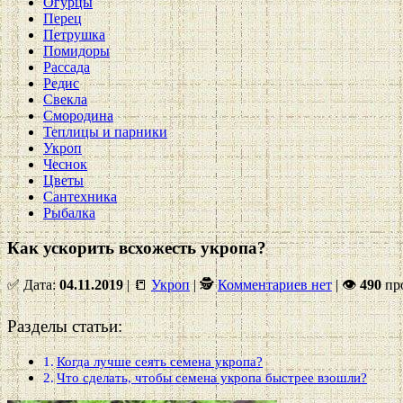
Огурцы
Перец
Петрушка
Помидоры
Рассада
Редис
Свекла
Смородина
Теплицы и парники
Укроп
Чеснок
Цветы
Сантехника
Рыбалка
Как ускорить всхожесть укропа?
✅ Дата:
04.11.2019
| 📒
Укроп
| 🕵
Комментариев нет
|
👁
490
пр
Разделы статьи:
Когда лучше сеять семена укропа?
Что сделать, чтобы семена укропа быстрее взошли?