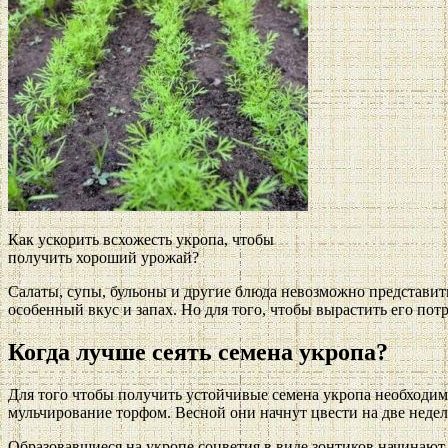
Как ускорить всхожесть укропа, чтобы
получить хороший урожай?
Салаты, супы, бульоны и другие блюда невозможно представить
особенный вкус и запах. Но для того, чтобы вырастить его пот
Когда лучше сеять семена укропа?
Для того чтобы получить устойчивые семена укропа необходимо
мульчирование торфом. Весной они начнут цвести на две недел
Образовавшиеся на укропе соцветия в виде зонтиков начинают 