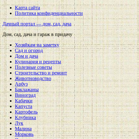
Карта сайта
Политика конфиденциальности
Дачный портал — дом, сад, дача
Дом, сад, дача и гараж в придачу
Хозяйкам на заметку
Сад и огород
Дом и дача
Кулинария и рецепты
Полезные советы
Строительство и ремонт
Животноводство
Арбуз
Баклажаны
Виноград
Кабачки
Капуста
Картофель
Клубника
Лук
Малина
Морковь