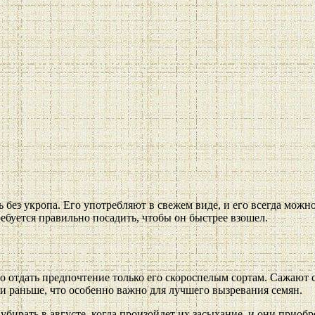
 без укропа. Его употребляют в свежем виде, и его всегда можн
ребуется правильно посадить, чтобы он быстрее взошел.
 отдать предпочтение только его скороспелым сортам. Сажают с
и раньше, что особенно важно для лучшего вызревания семян.
убирать в августе, когда произойдет их засыхание, и они приобр