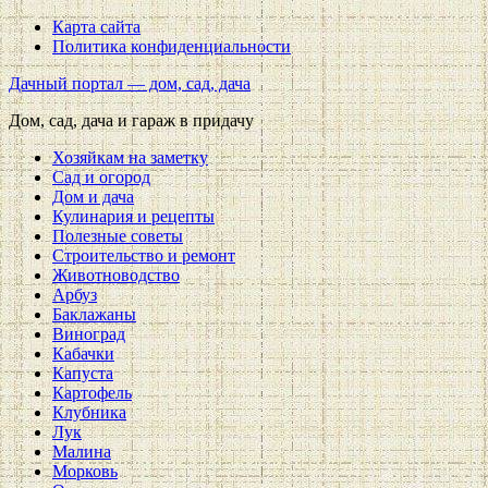
Карта сайта
Политика конфиденциальности
Дачный портал — дом, сад, дача
Дом, сад, дача и гараж в придачу
Хозяйкам на заметку
Сад и огород
Дом и дача
Кулинария и рецепты
Полезные советы
Строительство и ремонт
Животноводство
Арбуз
Баклажаны
Виноград
Кабачки
Капуста
Картофель
Клубника
Лук
Малина
Морковь