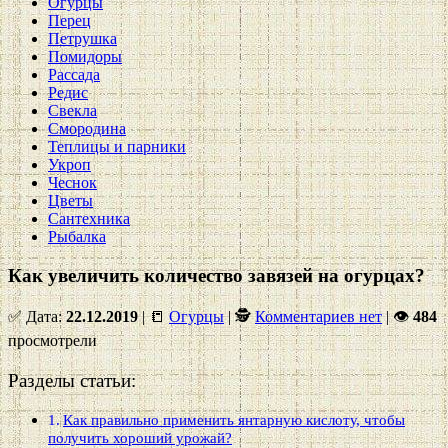
Огурцы
Перец
Петрушка
Помидоры
Рассада
Редис
Свекла
Смородина
Теплицы и парники
Укроп
Чеснок
Цветы
Сантехника
Рыбалка
Как увеличить количество завязей на огурцах?
✅ Дата:
22.12.2019
| 📒
Огурцы
| 🕵
Комментариев нет
|
👁
484
просмотрели
Разделы статьи:
Как правильно применить янтарную кислоту, чтобы
получить хороший урожай?