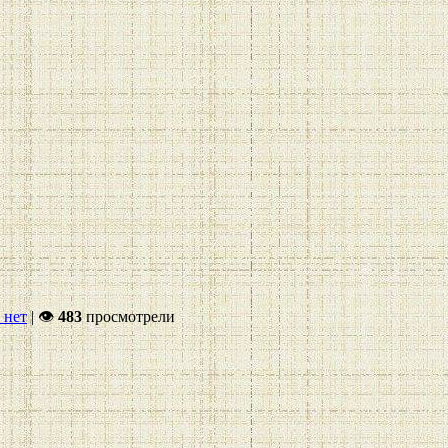
 нет
|
👁
483
просмотрели