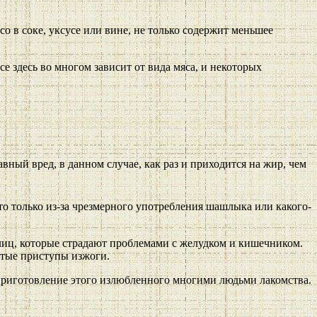
 в соке, уксусе или вине, не только содержит меньшее
 здесь во многом зависит от вида мяса, и некоторых
авный вред, в данном случае, как раз и приходится на жир, чем
то только из-за чрезмерного употребления шашлыка или какого-
лиц, которые страдают проблемами с желудком и кишечником.
стые приступы изжоги.
 приготовление этого излюбленного многими людьми лакомства.