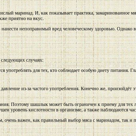
лый маринад. И, как показывает практика, замаринованное мясо
кже приятно на вкус.
нанести непоправимый вред человеческому здоровью. Однако все
 следующих случаях:
тся употреблять для тех, кто соблюдает особую диету питания. Гл
авление из-за частого употребления. Конечно же, произойдёт э
вания. Поэтому шашлык может быть ограничен к приему для тех 
ушен уровень кислотности в организме, а также наблюдаются ча
, очень важен, как правильный выбор мяса с маринадом, так и