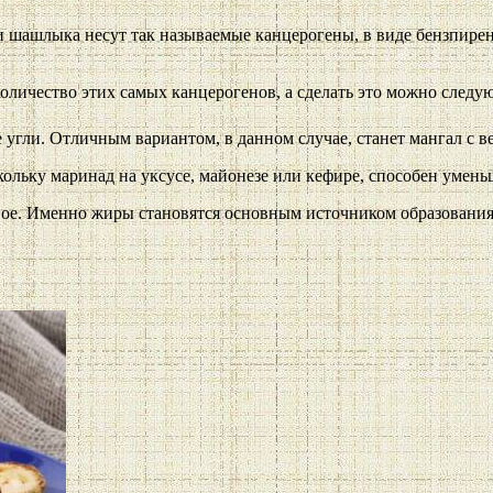
 шашлыка несут так называемые канцерогены, в виде бензпирен
оличество этих самых канцерогенов, а сделать это можно след
 угли. Отличным вариантом, в данном случае, станет мангал с 
ольку маринад на уксусе, майонезе или кефире, способен умень
ное. Именно жиры становятся основным источником образования