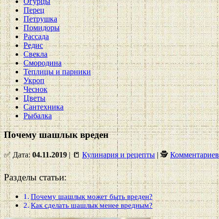
Огурцы
Перец
Петрушка
Помидоры
Рассада
Редис
Свекла
Смородина
Теплицы и парники
Укроп
Чеснок
Цветы
Сантехника
Рыбалка
Почему шашлык вреден
✅ Дата:
04.11.2019
| 📒
Кулинария и рецепты
| 🕵
Комментариев
Разделы статьи:
Почему шашлык может быть вреден?
Как сделать шашлык менее вредным?