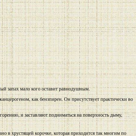
ный запах мало кого оставит равнодушным.
 канцерогеном, как бензпирен. Он присутствует практически во
 горению, и заставляют подниматься на поверхность дыму,
но в хрустящей корочке, которая приходится так многим по