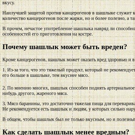
вкусу.
Наилучшей защитой против канцерогенов в шашлыке служит кис
количество канцерогенов после жарки, но и более полезно, а та
В прочем, нечастое употребление шашлыка навряд ли способно 
особенностей его приготовления на костре.
Почему шашлык может быть вреден?
Кроме канцерогенов, шашлык может оказать вред здоровью и в
1. Из-за того, что это тяжелый продукт, который не рекомендуе
его больше в шашлыке, тем вкуснее мясо.
2. По мнению многих, шашлык способен поднять артериальное д
нибудь другого, жареного мяса.
3. Мясо баранины, это достаточно тяжелая пища для перевари
Не рекомендуется есть шашлык и людям, у которых сильно нар
В общем, чтобы шашлык был не только вкусным, но и полезным
Как сделать шашлык менее вредным?