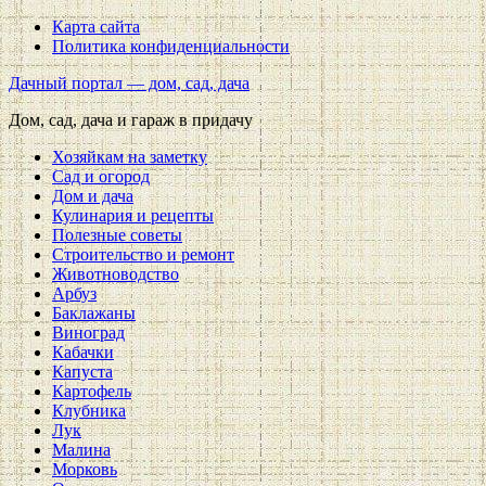
Карта сайта
Политика конфиденциальности
Дачный портал — дом, сад, дача
Дом, сад, дача и гараж в придачу
Хозяйкам на заметку
Сад и огород
Дом и дача
Кулинария и рецепты
Полезные советы
Строительство и ремонт
Животноводство
Арбуз
Баклажаны
Виноград
Кабачки
Капуста
Картофель
Клубника
Лук
Малина
Морковь