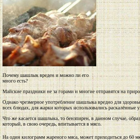
Почему шашлык вреден и можно ли его
много есть?
Майские праздники не за горами и многие отправятся на прир
Однако чрезмерное употребление шашлыка вредно для здоровья,
всех блюдах, для жарки которых использовались раскалённые у
Что же касается шашлыка, то бензпирен, в данном случае, обра
который, в свою очередь, впитывается в мясо.
На один килограмм жареного мяса, может приходиться до 60 мк